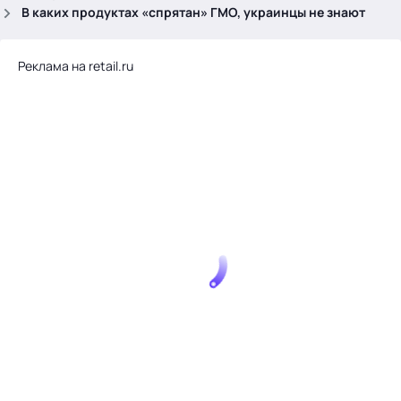
.
В каких продуктах «спрятан» ГМО, украинцы не знают
Реклама на retail.ru
Тема месяца: Автоматизация на 1С
Войти
картина дня
темы
новости
материалы
видео
события