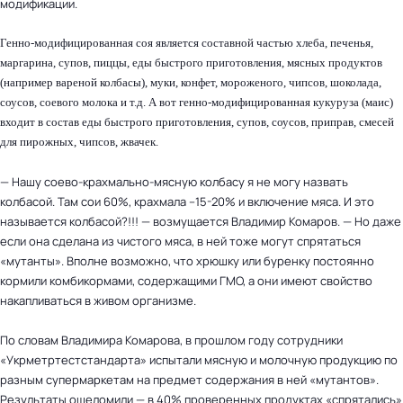
модификации.
Генно-модифицированная соя является составной частью хлеба, печенья,
маргарина, супов, пиццы, еды быстрого приготовления, мясных продуктов
(например вареной колбасы), муки, конфет, мороженого, чипсов, шоколада,
соусов, соевого молока и т.д. А вот генно-модифицированная кукуруза (маис)
входит в состав еды быстрого приготовления, супов, соусов, приправ, смесей
для пирожных, чипсов, жвачек.
— Нашу соево-крахмально-мясную колбасу я не могу назвать
колбасой. Там сои 60%, крахмала –15-20% и включение мяса. И это
называется колбасой?!!! — возмущается Владимир Комаров. — Но даже
если она сделана из чистого мяса, в ней тоже могут спрятаться
«мутанты». Вполне возможно, что хрюшку или буренку постоянно
кормили комбикормами, содержащими ГМО, а они имеют свойство
накапливаться в живом организме.
По словам Владимира Комарова, в прошлом году сотрудники
«Укрметртестстандарта» испытали мясную и молочную продукцию по
разным супермаркетам на предмет содержания в ней «мутантов».
Результаты ошеломили — в 40% проверенных продуктах «спрятались»