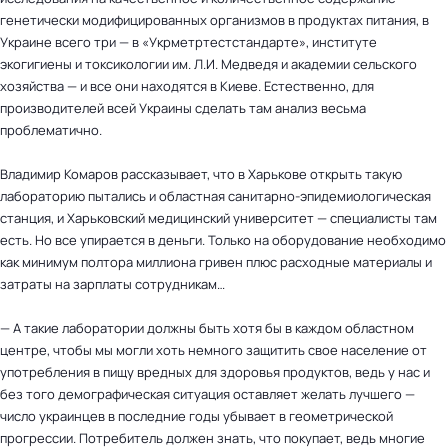
генетически модифицированных организмов в продуктах питания, в
Украине всего три — в «Укрметртестстандарте», институте
экогигиены и токсикологии им. Л.И. Медведя и академии сельского
хозяйства — и все они находятся в Киеве. Естественно, для
производителей всей Украины сделать там анализ весьма
проблематично.
Владимир Комаров рассказывает, что в Харькове открыть такую
лабораторию пытались и областная санитарно-эпидемиологическая
станция, и Харьковский медицинский университет — специалисты там
есть. Но все упирается в деньги. Только на оборудование необходимо
как минимум полтора миллиона гривен плюс расходные материалы и
затраты на зарплаты сотрудникам…
— А такие лаборатории должны быть хотя бы в каждом областном
центре, чтобы мы могли хоть немного защитить свое население от
употребления в пищу вредных для здоровья продуктов, ведь у нас и
без того демографическая ситуация оставляет желать лучшего —
число украинцев в последние годы убывает в геометрической
прогрессии. Потребитель должен знать, что покупает, ведь многие