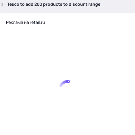
.
Tesco to add 200 products to discount range
Реклама на retail.ru
Тема месяца: Автоматизация на 1С
Войти
картина дня
темы
новости
материалы
видео
события