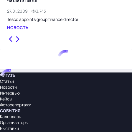
Читайте также
27.01.2009
3,743
23.
Tesco appoints group finance director
Tes
НОВОСТЬ
НО
ЧИТАТЬ
Статьи
Новости
Интервью
Кейсы
Фоторепортажи
СОБЫТИЯ
Календарь
Организаторы
Выставки