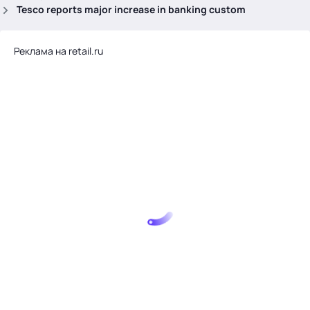
.
Tesco reports major increase in banking custom
Реклама на retail.ru
Тема месяца: Автоматизация на 1С
Войти
картина дня
темы
новости
материалы
видео
события