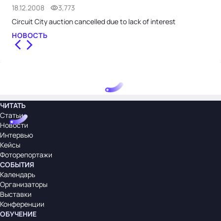
18.12.2008
3,773
18.
Circuit City auction cancelled due to lack of interest
Alp
НОВОСТЬ
НО
ЧИТАТЬ
Статьи
Новости
Интервью
Кейсы
Фоторепортажи
СОБЫТИЯ
Календарь
Организаторы
Выставки
Конференции
ОБУЧЕНИЕ