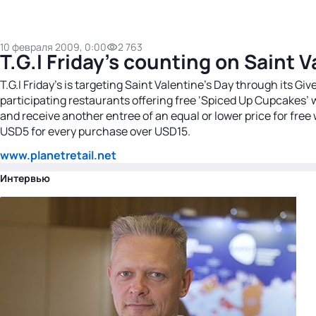
10 февраля 2009, 0:00
2 763
T.G.I Friday's counting on Saint 
T.G.I Friday's is targeting Saint Valentine's Day through its 
participating restaurants offering free ‘Spiced Up Cupcakes’
and receive another entree of an equal or lower price for free w
USD5 for every purchase over USD15.
www.planetretail.net
Интервью