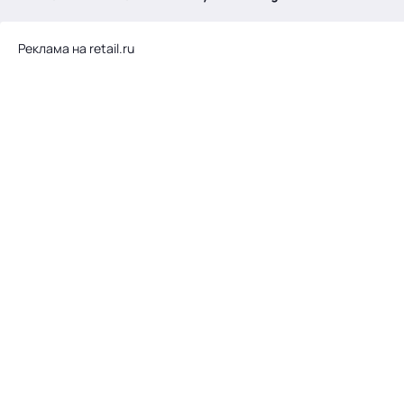
.
Реклама на retail.ru
Тема месяца: Автоматизация на 1С
Войти
картина дня
темы
новости
материалы
видео
события