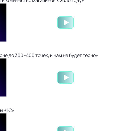
ть количество магазинов к 2030 году»
не до 300–400 точек, и нам не будет тесно»
ы «1С»