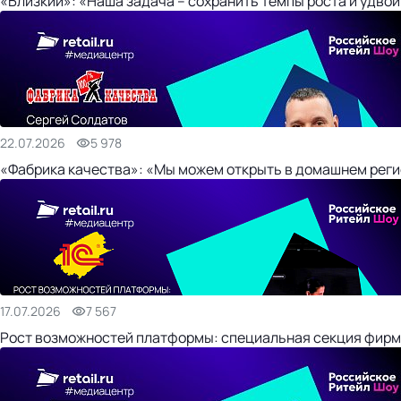
«Близкий»: «Наша задача – сохранить темпы роста и удвои
22.07.2026
5 978
«Фабрика качества»: «Мы можем открыть в домашнем регио
17.07.2026
7 567
Рост возможностей платформы: специальная секция фирм