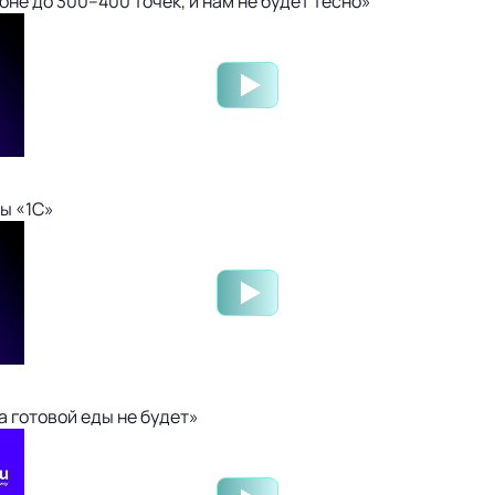
не до 300–400 точек, и нам не будет тесно»
ы «1С»
 готовой еды не будет»