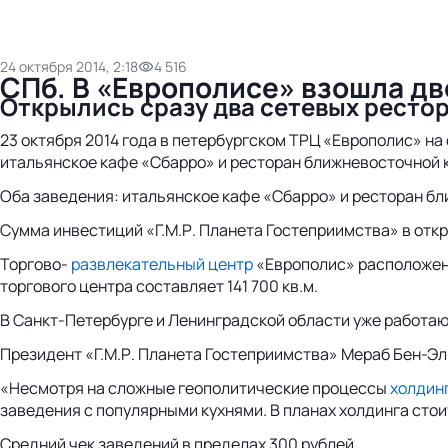
24 октября 2014, 2:18
4 516
СПб. В «Европолисе» взошла д
Oткрылись сразу два сетевых ресто
23 октября 2014 года в петербургском ТРЦ «Европолис» на
итальянское кафе «Сбарро» и ресторан ближневосточной к
Оба заведения: итальянское кафе «Сбарро» и ресторан бли
Сумма инвестиций «Г.М.Р. Планета Гостеприимства» в отк
Торгово-
развлекательный центр
«Европолис» расположен 
торгового центра составляет 141 700 кв.м.
В Санкт-Петербурге и Ленинградской области уже работаю
Президент «Г.М.Р. Планета Гостеприимства» Мераб Бен-Эл
«Несмотря на сложные геополитические процессы
холдин
заведения с популярными кухнями. В планах холдинга стои
Средний чек заведений в пределах 300 рублей.