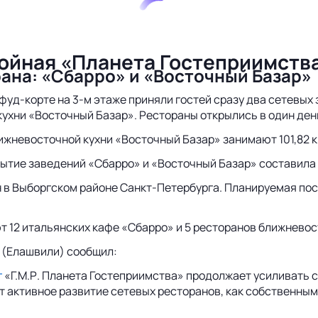
войная «Планета Гостеприимств
рана: «Сбарро» и «Восточный Базар»
 фуд-корте на 3-м этаже приняли гостей сразу два сетевых
ухни «Восточный Базар». Рестораны открылись в один ден
жневосточной кухни «Восточный Базар» занимают 101,82 кв
рытие заведений «Сбарро» и «Восточный Базар» составила 
в Выборгском районе Санкт-Петербурга. Планируемая посе
т 12 итальянских кафе «Сбарро» и 5 ресторанов ближневос
 (Елашвили) сообщил:
г
«Г.М.Р. Планета Гостеприимства» продолжает усиливать с
т активное развитие сетевых ресторанов, как собственными