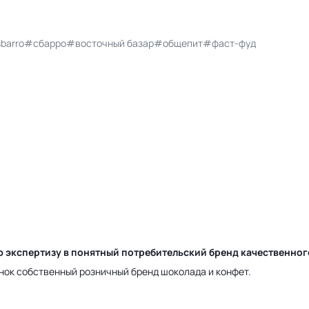
barro
#сбарро
#восточный базар
#общепит
#фаст-фуд
ю экспертизу в понятный потребительский бренд качественно
нок собственный розничный бренд шоколада и конфет.