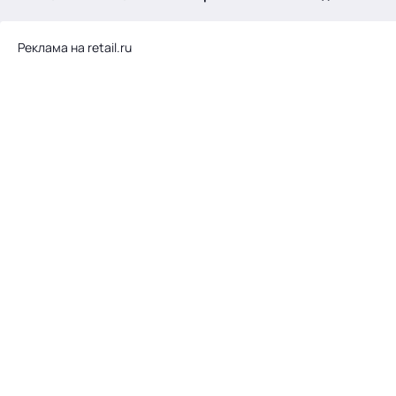
.
Реклама на retail.ru
Тема месяца: Автоматизация на 1С
Войти
картина дня
темы
новости
материалы
видео
события