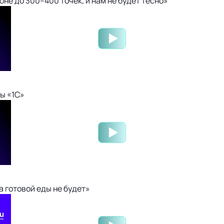
не до 300–400 точек, и нам не будет тесно»
ы «1С»
 готовой еды не будет»