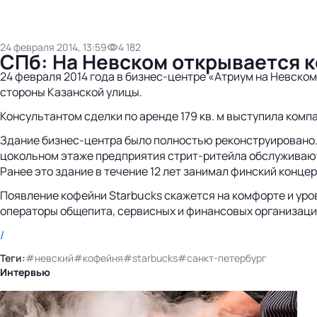
24 февраля 2014, 13:59
4 182
СПб: На Невском открывается к
24 февраля 2014 года в бизнес-центре «Атриум на Невском
стороны Казанской улицы.
Консультантом сделки по аренде 179 кв. м выступила компа
Здание бизнес-центра было полностью реконструировано. 
цокольном этаже предприятия стрит-ритейла обслуживают
Ранее это здание в течение 12 лет занимал финский конце
Появление кофейни Starbucks скажется на комфорте и уро
операторы общепита, сервисных и финансовых организаци
/
Теги:
#невский
#кофейня
#starbucks
#санкт-петербург
Интервью