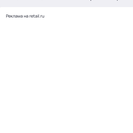
.
Реклама на retail.ru
Тема месяца: Автоматизация на 1С
Войти
картина дня
темы
новости
материалы
видео
события