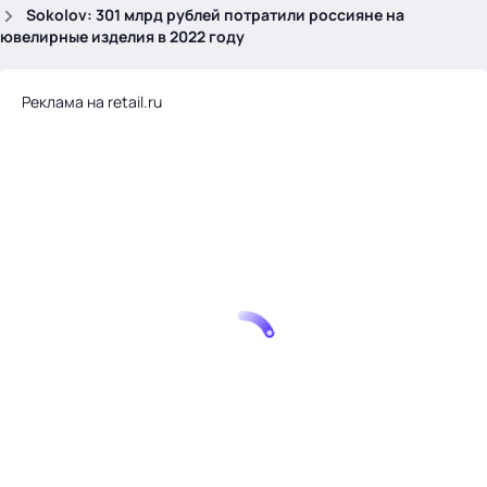
.
Sokolov: 301 млрд рублей потратили россияне на
ювелирные изделия в 2022 году
Реклама на retail.ru
Тема месяца: Автоматизация на 1С
Войти
картина дня
темы
новости
материалы
видео
события