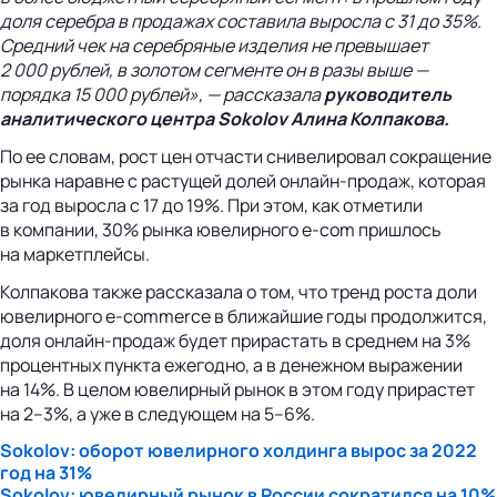
доля серебра в продажах составила выросла с 31 до 35%.
Средний чек на серебряные изделия не превышает
2 000 рублей, в золотом сегменте он в разы выше —
порядка 15 000 рублей», — рассказала
руководитель
аналитического центра Sokolov Алина Колпакова.
По ее словам, рост цен отчасти снивелировал сокращение
рынка наравне с растущей долей онлайн-продаж, которая
за год выросла с 17 до 19%. При этом, как отметили
в компании, 30% рынка ювелирного e-com пришлось
на маркетплейсы.
Колпакова также рассказала о том, что тренд роста доли
ювелирного e-commerce в ближайшие годы продолжится,
доля онлайн-продаж будет прирастать в среднем на 3%
процентных пункта ежегодно, а в денежном выражении
на 14%. В целом ювелирный рынок в этом году прирастет
на 2–3%, а уже в следующем на 5–6%.
Sokolov: оборот ювелирного холдинга вырос за 2022
год на 31%
Sokolov: ювелирный рынок в России сократился на 10%