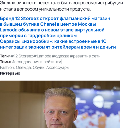
Эксклюзивность перестала быть вопросом дистрибуции
и стала вопросом уникальности продукта.
Бренд 12 Storeez откроет флагманский магазин
в бывшем бутике Chanel в центре Москвы
Lamoda объявила о новом этапе виртуальной
примерки с гардеробом целиком
Сервисы «из коробки»: какие встроенные в 1С
интеграции экономят ритейлерам время и деньги
Теги:
#12 Storeez
#Lamoda
#одежда
#развитие сети
Темы:
Исследования и рейтинги
Fashion. Одежда. Обувь. Аксессуары
Интервью