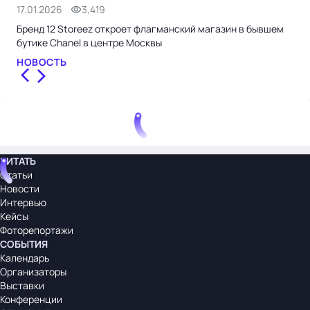
17.01.2026
3,419
21.
Бренд 12 Storeez откроет флагманский магазин в бывшем
Lam
бутике Chanel в центре Москвы
гар
НОВОСТЬ
НО
ЧИТАТЬ
Статьи
Новости
Интервью
Кейсы
Фоторепортажи
СОБЫТИЯ
Календарь
Организаторы
Выставки
Конференции