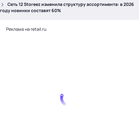
.
Сеть 12 Storeez изменила структуру ассортимента: в 2026
году новинки составят 60%
Реклама на retail.ru
Тема месяца: Автоматизация на 1С
Войти
картина дня
темы
новости
материалы
видео
события