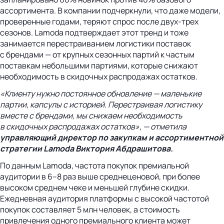
ассортимента. В компании подчеркнули, что даже модели,
проверенные годами, теряют спрос после двух-трех
сезонов. Lamoda подтверждает этот тренд и тоже
занимается перестраиванием логистики поставок
с брендами — от крупных сезонных партий к частым
поставкам небольшими партиями, которые снижают
необходимость в скидочных распродажах остатков.
«Клиенту нужно постоянное обновление — маленькие
партии, капсулы с историей. Перестраивая логистику
вместе с брендами, мы снижаем необходимость
в скидочных распродажах остатков», — отметила
управляющий директор по закупкам и ассортиментной
стратегии Lamoda Виктория Абдрашитова.
По данным Lamoda, частота покупок премиальной
аудитории в 6–8 раз выше среднеценовой, при более
высоком среднем чеке и меньшей глубине скидки.
Ежедневная аудитория платформы с высокой частотой
покупок составляет 5 млн человек, а стоимость
привлечения одного премиального клиента может