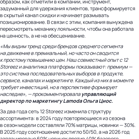
образом, как отметили в компании, инструмент,
задуманный для удержания клиентов, трансформируется
в скрытый канал скидки и начинает размывать
позиционирование. В связи с этим, компания вынуждена
пересмотреть механику лояльности, чтобы она работала
на ценность, а не на обесценивание.
«Мы видим тренд среди брендов среднего сегмента
на движение в премиальный, но часто он сводится
к простому повышению цен. Наш совместный опыт с 12
Storeez и аналитика платформы показывают: премиум —
это система последовательных выборов в продукте,
сервисе, каналах и маркетинге. Каждый из них в моменте
требует инвестиций, но в перспективе формирует
наследие», — прокомментировала
управляющий
директор по маркетингу Lamoda Ольга Циос.
За два года сеть 12 Storeez изменила структуру
ассортимента: в 2024 году повторяющиеся из сезона
в сезон модели составляли 70% матрицы, новинки — 30%.
В 2025 году соотношение достигло 50/50, а на 2026 год
запланировано 60% новинок против 40% базового