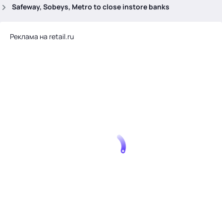
.
Safeway, Sobeys, Metro to close instore banks
Реклама на retail.ru
Тема месяца: Автоматизация на 1С
Войти
картина дня
темы
новости
материалы
видео
события