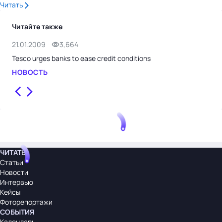
Читать
Читайте также
21.01.2009
3,664
16.
Tesco urges banks to ease credit conditions
Sun
НОВОСТЬ
НО
ЧИТАТЬ
Статьи
Новости
Интервью
Кейсы
Фоторепортажи
СОБЫТИЯ
Календарь