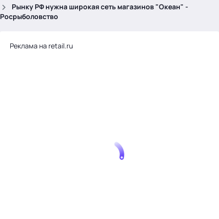
.
Рынку РФ нужна широкая сеть магазинов "Океан" -
Росрыболовство
Реклама на retail.ru
Тема месяца: Автоматизация на 1С
Войти
картина дня
темы
новости
материалы
видео
события