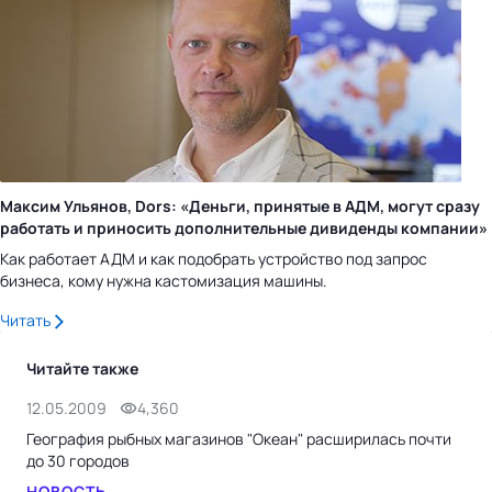
Максим Ульянов, Dors: «Деньги, принятые в АДМ, могут сразу
работать и приносить дополнительные дивиденды компании»
Как работает АДМ и как подобрать устройство под запрос
бизнеса, кому нужна кастомизация машины.
Читать
Читайте также
12.05.2009
4,360
23.
География рыбных магазинов "Океан" расширилась почти
От 
до 30 городов
Пет
НОВОСТЬ
НО