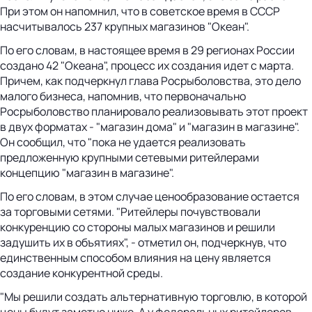
При этом он напомнил, что в советское время в СССР
насчитывалось 237 крупных магазинов "Океан".
По его словам, в настоящее время в 29 регионах России
создано 42 "Океана", процесс их создания идет с марта.
Причем, как подчеркнул глава Росрыболовства, это дело
малого бизнеса, напомнив, что первоначально
Росрыболовство планировало реализовывать этот проект
в двух форматах - "магазин дома" и "магазин в магазине".
Он сообщил, что "пока не удается реализовать
предложенную крупными сетевыми ритейлерами
концепцию "магазин в магазине".
По его словам, в этом случае ценообразование остается
за торговыми сетями. "Ритейлеры почувствовали
конкуренцию со стороны малых магазинов и решили
задушить их в объятиях", - отметил он, подчеркнув, что
единственным способом влияния на цену является
создание конкурентной среды.
"Мы решили создать альтернативную торговлю, в которой
цены будут заметно ниже. А у федеральных ритейлеров