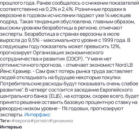
прошлого года. Ранее сообщалось о снижении показателей
соответственно на 0,2% и 2,4%. Розничные продажи в
еврозоне в годовом исчислении падают уже 14 месяцев
подряд. Такая тенденция обусловлена, главным образом,
высоким уровнем безработицы в регионе, отмечают
эксперты. Безработица в странах еврозоны в июле
выросла до 9,5% - максимального уровня с 1999 года. В
следующем году показатель может превысить 12%,
прогнозирует Организация экономического
сотрудничества и развития (ОЭСР). "У меня нет
оптимистичного прогноза, - отмечает экономист Nord LB
Йенс Крамер. - Сам факт потерь рынка труда заставляет
людей откладывать на будущее некоторые покупки.
Потребительские расходы будут показывать очень слабое
развитие". В четверг состоится заседание Европейского
центрального банка (ЕЦБ), на котором, скорее всего, будет
принято решение оставить базовую процентную ставку на
рекордно низком уровне - 1% годовых, прогнозируют
эксперты.
Интерфакс
Теги:
#европа
#ритейл
#динамика
Интервью