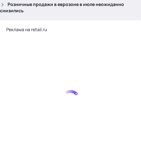
.
Розничные продажи в еврозоне в июле неожиданно
снизились
Реклама на retail.ru
Тема месяца: Автоматизация на 1С
Войти
картина дня
темы
новости
материалы
видео
события