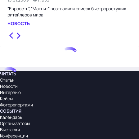
"Евросеть", "Магнит" возглавили список быстрорастущих
Moo
ритейлеров мира
пер
НОВОСТЬ
НО
ЧИТАТЬ
Статьи
Новости
Интервью
Кейсы
Фоторепортажи
СОБЫТИЯ
Календарь
Организаторы
Выставки
Конференции