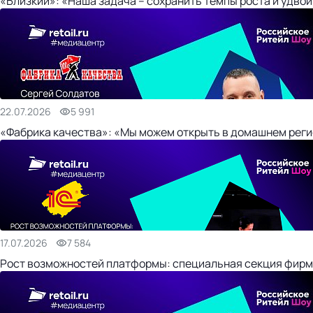
«Близкий»: «Наша задача – сохранить темпы роста и удвои
22.07.2026
5 991
«Фабрика качества»: «Мы можем открыть в домашнем регио
17.07.2026
7 584
Рост возможностей платформы: специальная секция фирм