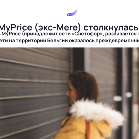
MyPrice (экс-Mere) столкнулась
 MyPrice (принадлежит сети «Светофор», развивается 
сети на территории Бельгии оказалось преждевременн