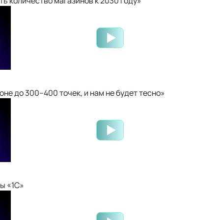
ть количество магазинов к 2030 году»
не до 300–400 точек, и нам не будет тесно»
ы «1С»