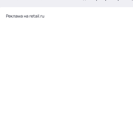
.
Реклама на retail.ru
Тема месяца: Автоматизация на 1С
Войти
картина дня
темы
новости
материалы
видео
события