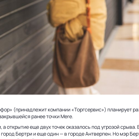
тофор» (принадлежит компании «Торгсервис») планирует ра
закрывшейся ранее точки Mere.
, а открытие еще двух точек оказалось под угрозой срыва.
город Бертри и еще один — в городе Антверпен. Но мэр Бер