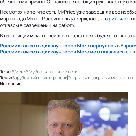
объяснения причин. Он также не сообщил руководству о во
Несмотря на то, что сеть MyPrice уже завершила все необ
мэр города Матье Россиньоль утверждает, что
ритейлер
не
отказом в разрешении на работу.
В настоящий момент неизвестно, как сеть будет развивать
Российская сеть дискаунтеров Mere вернулась в Европ
Российская сеть дискаунтеров Mere не отказалась от
Теги:
#Mere
#MyPrice
#развитие сети
Темы:
Зарубежный опыт торговли
Открытия и закрытия магазинов
Интервью