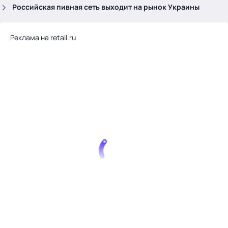
.
Российская пивная сеть выходит на рынок Украины
Реклама на retail.ru
Тема месяца: Автоматизация на 1С
Войти
картина дня
темы
новости
материалы
видео
события