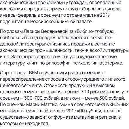
экономическими проблемами у граждан, определенные
колебания в продажах присутствуют. Спрос на книги за
январь-февраль в среднем по стране упал на 20%,
подсчитали в Российской книжной палате.
По словам Ларисы Веденьевой из «Библио-глобуса»,
наибольший спад продаж наблюдается в сегменте
деловой литературы: снизились продажи в сегменте
экономической промышленности, технической литературы
и т.п. Зато вырос спрос на учебную и художественную
литературу, книги по философии, психологии, эзотерике.
Опрошенные BFM.ru участники рынка отмечают
перераспределение спроса в сторону среднего и низкого
ценового сегмента. Стоимость продукции в высоком
ценовом сегменте составляет более 700 рублей за книгу, в
среднем — 300-700 рублей, в низком — менее 300 рублей.
По оценкам Марии Маттис, сумма среднего чека в книжных
магазинах сейчас составляет 200-400 рублей, хотя она
существенно зависит от формата магазина и региона, в
котором он находится.