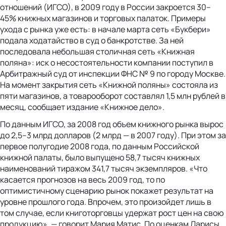
отношений (ИГСО), в 2009 году в России закроется 30–
45% книжных магазинов и торговых палаток. Примеры
ухода с рынка уже есть: в начале марта сеть «Букбери»
подала ходатайство в суд о банкротстве. За ней
последовала небольшая столичная сеть «Книжная
поляна»: иск о несостоятельности компании поступил в
Арбитражный суд от инспекции ФНС № 9 по городу Москве.
На момент закрытия сеть «Книжной поляны» состояла из
пяти магазинов, а товарооборот составлял 1,5 млн рублей в
месяц, сообщает издание «Книжное дело».
По данным ИГСО, за 2008 год объем книжного рынка вырос
до 2,5–3 млрд долларов (2 млрд — в 2007 году). При этом за
первое полугодие 2008 года, по данным Российской
книжной палаты, было выпущено 58,7 тысяч книжных
наименований тиражом 341,7 тысяч экземпляров. «Что
касается прогнозов на весь 2009 год, то по
оптимистичному сценарию рынок покажет результат на
уровне прошлого года. Впрочем, это произойдет лишь в
том случае, если книготорговцы удержат рост цен на свою
продукцию», — говорит Мария Матис. По оценкам Ларисы