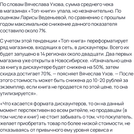
По словам Вячеслава Ухова, сумма среднего чека
в магазинах «Топ-книги» упала, но незначительно. По
оценкам Ларисы Веденьевой, по сравнению с прошлым
годом максимальное снижение данного показателя
составило около 7%.
С учетом этой тенденции «Топ-книга» переформатирует
ряд магазинов, входящих в сеть, в дискаунтеры. Всего их
будет запущено в 14 регионах около двадцати. Два первых
магазина уже открыты в Новосибирске. «Изначально цена
за книгу в дискаунтере будет снижена на 50%, затем
скидка достигает 70%, — поясняет Вячеслав Ухов. — После
этого стоимость может быть снижена до 10-20 рублей за
экземпляр, если книга не продается по этой цене, то она
утилизируется».
«Что касается формата дискаунтеров, то он на данный
момент перспективен во всем ритейле, но продавцам (в
том числе и книг) не стоит забывать о том, что покупатель,
желает приобретать товар по более низкой стоимости, не
отказываясь от привычного ему уровня сервиса и