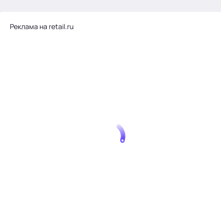
.
Реклама на retail.ru
Тема месяца: Автоматизация на 1С
Войти
картина дня
темы
новости
материалы
видео
события