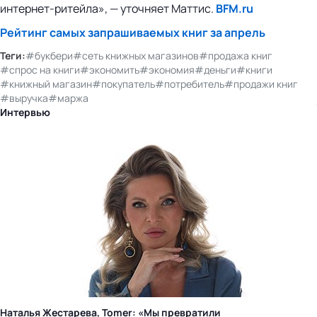
интернет-ритейла», — уточняет Маттис.
BFM.ru
Рейтинг самых запрашиваемых книг за апрель
Теги:
#букбери
#сеть книжных магазинов
#продажа книг
#спрос на книги
#экономить
#экономия
#деньги
#книги
#книжный магазин
#покупатель
#потребитель
#продажи книг
#выручка
#маржа
Интервью
Наталья Жестарева, Tomer: «Мы превратили