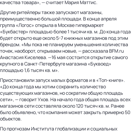
качества товара», — считает Мария Маттис.
Другие ритейлеры также запускают магазины,
преимущественно большой площади. В конце апреля
группа «Логос» открыла в Москве гипермаркет
«Букбастер» площадью более 1 тысячи кв. м. До конца года
будет открыто еще около 5-7 книжных магазинов под этим
брендом. «Мы пока не планируем уменьшения количества
точек, наоборот, открываем новые, — рассказала BFM.ru
Анастасия Киселева. —16 мая состоится открытие самого
крупного в Санкт-Петербруге магазина «Буквоед»
площадью 1,6 тысяч кв. м».
Приостановили запуск малых форматов и в «Топ-книге».
«До конца года мы хотим сохранить количество
существующих магазинов, но сократим общую площадь
сети», — говорит Ухов. На начало года общая площадь всех
магазинов сети составляла около 120 тысяч кв. м. Ранее
было объявлено, что компания может закрыть примерно 50
объектов.
По прогнозам Института глобализации и социальных