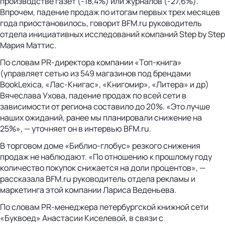
производстве газет (-18,4%) или журналов (-27,6%).
Впрочем, падение продаж по итогам первых трех месяцев
года приостановилось, говорит BFM.ru руководитель
отдела инициативных исследований компаний Step by Step
Мария Маттис.
По словам PR-директора компании «Топ-книга»
(управляет сетью из 549 магазинов под брендами
BookLexica, «Лас-Книгас», «Книгомир», «Литера» и др)
Вячеслава Ухова, падение продаж по всей сети в
зависимости от региона составило до 20%. «Это лучше
наших ожиданий, ранее мы планировали снижение на
25%», — уточняет он в интервью BFM.ru.
В торговом доме «Библио-глобус» резкого снижения
продаж не наблюдают. «По отношению к прошлому году
количество покупок снижается на доли процентов», —
рассказала BFM.ru руководитель отдела рекламы и
маркетинга этой компании Лариса Веденьева.
По словам PR-менеджера петербургской книжной сети
«Буквоед» Анастасии Киселевой, в связи с