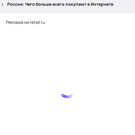
.
Россия: Чего больше всего покупают в Интернете
Реклама на retail.ru
Тема месяца: Автоматизация на 1С
Войти
картина дня
темы
новости
материалы
видео
события