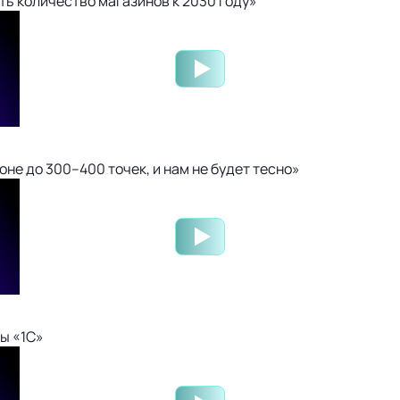
ть количество магазинов к 2030 году»
не до 300–400 точек, и нам не будет тесно»
ы «1С»