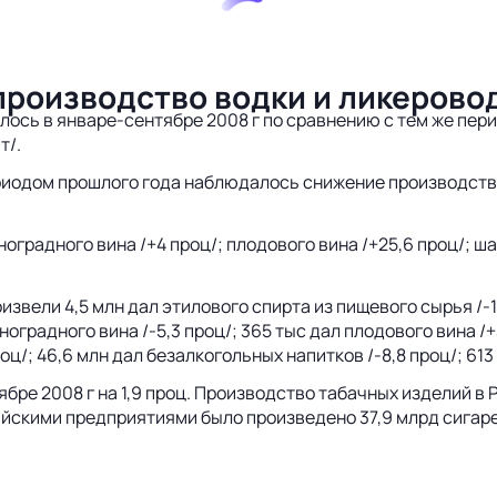
производство водки и ликерово
ось в январе-сентябре 2008 г по сравнению с тем же перио
т/.
риодом прошлого года наблюдалось снижение производства 
оградного вина /+4 проц/; плодового вина /+25,6 проц/; ша
извели 4,5 млн дал этилового спирта из пищевого сырья /-1
виноградного вина /-5,3 проц/; 365 тыс дал плодового вина /+
проц/; 46,6 млн дал безалкогольных напитков /-8,8 проц/; 61
бре 2008 г на 1,9 проц. Производство табачных изделий в 
сийскими предприятиями было произведено 37,9 млрд сигаре