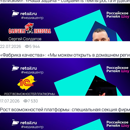
«Близкий»: «Наша задача – сохранить темпы роста и удвои
22.07.2026
5 944
«Фабрика качества»: «Мы можем открыть в домашнем регио
17.07.2026
7 530
Рост возможностей платформы: специальная секция фирм