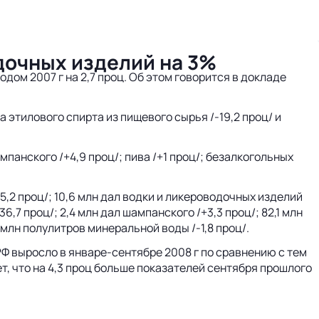
дочных изделий на 3%
дом 2007 г на 2,7 проц. Об этом говорится в докладе
этилового спирта из пищевого сырья /-19,2 проц/ и
мпанского /+4,9 проц/; пива /+1 проц/; безалкогольных
5,2 проц/; 10,6 млн дал водки и ликероводочных изделий
36,7 проц/; 2,4 млн дал шампанского /+3,3 проц/; 82,1 млн
3 млн полулитров минеральной воды /-1,8 проц/.
РФ выросло в январе-сентябре 2008 г по сравнению с тем
т, что на 4,3 проц больше показателей сентября прошлого