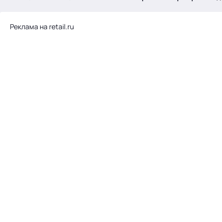
.
Реклама на retail.ru
Тема месяца: Автоматизация на 1С
Войти
картина дня
темы
новости
материалы
видео
события