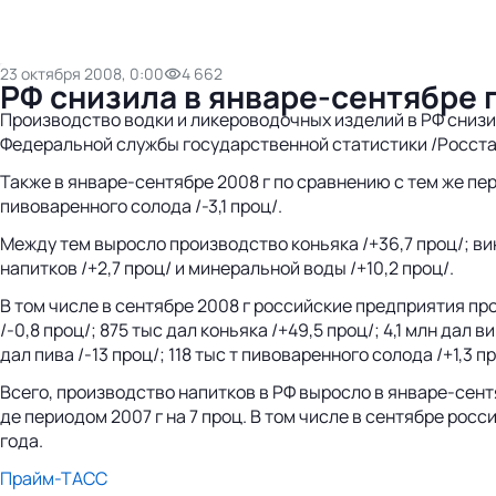
23 октября 2008, 0:00
4 662
РФ снизила в январе-сентябре 
Производство водки и ликероводочных изделий в РФ снизил
Федеральной службы государственной статистики /Росста
Также в январе-сентябре 2008 г по сравнению с тем же пе
пивоваренного солода /-3,1 проц/.
Между тем выросло производство коньяка /+36,7 проц/; вин
напитков /+2,7 проц/ и минеральной воды /+10,2 проц/.
В том числе в сентябре 2008 г российские предприятия про
/-0,8 проц/; 875 тыс дал коньяка /+49,5 проц/; 4,1 млн дал 
дал пива /-13 проц/; 118 тыс т пивоваренного солода /+1,3 
Всего, производство напитков в РФ выросло в январе-сентя
де периодом 2007 г на 7 проц. В том числе в сентябре рос
года.
Прайм-ТАСС