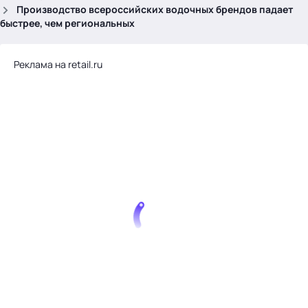
.
Производство всероссийских водочных брендов падает
быстрее, чем региональных
Реклама на retail.ru
Тема месяца: Автоматизация на 1С
Войти
картина дня
темы
новости
материалы
видео
события