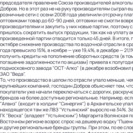
председателя правление Союза производителей алкоголь
Добров. Но в этот раз не на руку производителям сыграл е
розничные сети с осени 2008 года увеличили отсрочку пла
оптовиками товар до 60-90 дней, оптовики не смогли вовр
производителями и закупить у них новые партии, поэтому
пришлось сократить выпуск продукции, так как на уплату а
произведенной партии отводится только 45 дней. В итоге, 
октябре снижение производства по водочной отрасли в ср
года превысило 15%, в ноябре — уже 19,4%, в декабре — 21
получить кредиты на пополнение оборотных средств (в то
погашение задолженности по акцизам) привела к полугод
подмосковного завода "ОСТ-Алко" (в декабре возобновил 
ЗАО "Веда".
То, что производство в целом по отрасли упало меньше, ч
крупнейших компаний, господин Добров объясняет тем, что
покупатели уже начали переключаться с дорогих, раскру
брендов на более доступные региональные. Например, ес
"Алвиз" (входит в холдинг "Синергия") в Архангельске упало
находящегося там же ЛВЗ "Устьянский" выросло на 34%. 
ГК "Веска" (владеет "Устьянским") Маргарита Волянская п
Восточном регионе возрос спрос на дешевую водку "Пшеничн
и другие региональные бренды группы. При этом, по ее сло