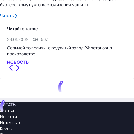
бизнеса, кому нужна кастомизация машины.
Читать
Читайте также
28.01.2009
6,503
17.
Седьмой по величине водочный завод РФ остановил
Вод
производство
НО
НОВОСТЬ
ЧИТАТЬ
Статьи
Новости
Интервью
Кейсы