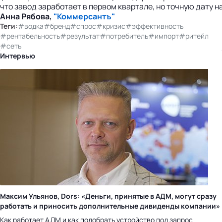
что завод заработает в первом квартале, но точную дату н
Анна Рябова,
"Коммерсантъ"
Теги:
#водка
#бренд
#спрос
#кризис
#эффективность
#рентабельность
#результат
#потребитель
#импорт
#ритейл
#сеть
Интервью
Максим Ульянов, Dors: «Деньги, принятые в АДМ, могут сразу
работать и приносить дополнительные дивиденды компании»
Как работает АДМ и как подобрать устройство под запрос