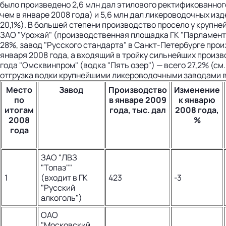
было произведено 2,6 млн дал этилового ректификованного
чем в январе 2008 года) и 5,6 млн дал ликероводочных из
20,1%). В большей степени производство просело у крупне
ЗАО "Урожай" (производственная площадка ГК "Парламент"
28%, завод "Русского стандарта" в Санкт-Петербурге прои
января 2008 года, а входящий в тройку сильнейших произв
года "Омсквинпром" (водка "Пять озер") — всего 27,2% (см
отгрузка водки крупнейшими ликероводочными заводами в
Место
Завод
Производство
Изменение
по
в январе 2009
к январю
итогам
года, тыс. дал
2008 года,
2008
%
года
ЗАО "ЛВЗ
"Топаз""
1
(входит в ГК
423
-3
"Русский
алкоголь")
ОАО
"Московский