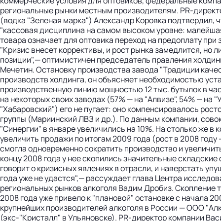
коммерческие условия для оптовиков, федеральные компа
региональные рынки местным производителям. PR-директо
(водка "Зеленая марка") Александр Коровка подтвердил, ч
"кассовая дисциплина на самом высоком уровне: малейша
товара означает для оптовика переход на предоплату при 
"Кризис внесет коррективы, и рост рынка замедлится, но 
позиции",— оптимистичен председатель правления холдин
Мечетин. Остановку производства завода "Традиции качес
производств холдинга, он объясняет необходимостью уст
производственную линию мощностью 12 тыс. бутылок в ча
на некоторых своих заводах (57% — на "Алвизе", 54% — на "
"Хабаровский") его не пугает: оно компенсировалось рост
группы (Мариинский ЛВЗ и др.). По данным компании, сово
"Синергии" в январе увеличились на 10%. На столько же в
увеличить продажи по итогам 2009 года (рост в 2008 году —
смогла одновременно сократить производство и увеличить 
концу 2008 года у нее скопились значительные складские 
говорит о кризисных явлениях в отрасли, и наверстать уп
года уже не удастся",— рассуждает глава Центра исследо
региональных рынков алкоголя Вадим Дробиз. Скопление т
2008 года уже привело к "плановой" остановке с начала 20
крупнейших производителей алкоголя в России — ООО "Алк
(экс-"Кристалл" в Ульяновске). PR-директор компании Ва