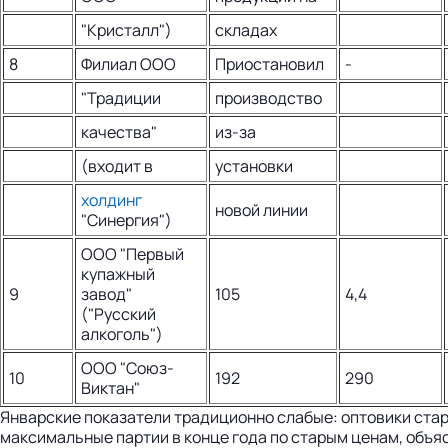
"Кристалл")
складах
8
Филиал ООО
Приостановил
-
"Традиции
производство
качества"
из-за
(входит в
установки
холдинг
новой линии
"Синергия")
ООО "Первый
купажный
9
завод"
105
4,4
("Русский
алкоголь")
ООО "Союз-
10
192
290
Виктан"
Январские показатели традиционно слабые: оптовики ста
максимальные партии в конце года по старым ценам, объя