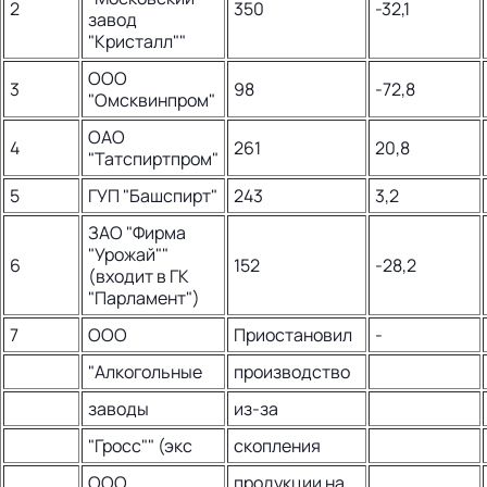
2
350
-32,1
завод
"Кристалл""
ООО
3
98
-72,8
"Омсквинпром"
ОАО
4
261
20,8
"Татспиртпром"
5
ГУП "Башспирт"
243
3,2
ЗАО "Фирма
"Урожай""
6
152
-28,2
(входит в ГК
"Парламент")
7
ООО
Приостановил
-
"Алкогольные
производство
заводы
из-за
"Гросс"" (экс
скопления
ООО
продукции на