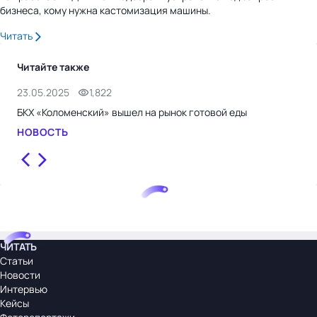
бизнеса, кому нужна кастомизация машины.
Читать
Читайте также
23.05.2025
1,822
6.0
БКХ «Коломенский» вышел на рынок готовой еды
Как
сис
НОВОСТЬ
КЕ
ЧИТАТЬ
Статьи
Новости
Интервью
Кейсы