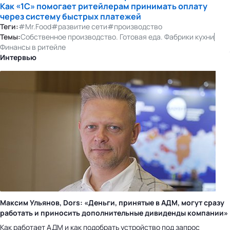
Как «1С» помогает ритейлерам принимать оплату
через систему быстрых платежей
Теги:
#Mr.Food
#развитие сети
#производство
Темы:
Собственное производство. Готовая еда. Фабрики кухни
Финансы в ритейле
Интервью
Максим Ульянов, Dors: «Деньги, принятые в АДМ, могут сразу
работать и приносить дополнительные дивиденды компании»
Как работает АДМ и как подобрать устройство под запрос