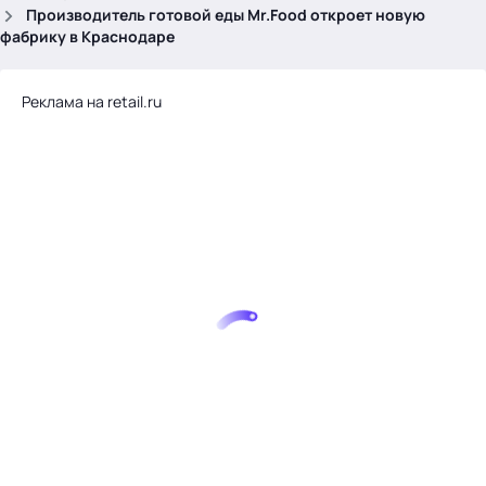
.
Производитель готовой еды Mr.Food откроет новую
фабрику в Краснодаре
Реклама на retail.ru
Тема месяца: Автоматизация на 1С
Войти
картина дня
темы
новости
материалы
видео
события