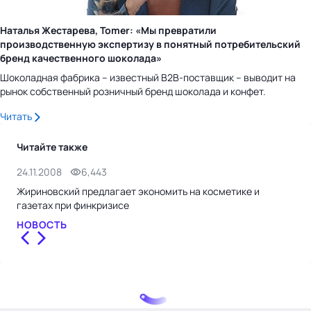
Наталья Жестарева, Tomer: «Мы превратили
производственную экспертизу в понятный потребительский
бренд качественного шоколада»
Шоколадная фабрика – известный B2B-поставщик – выводит на
рынок собственный розничный бренд шоколада и конфет.
Читать
Читайте также
24.11.2008
6,443
22.
Жириновский предлагает экономить на косметике и
Жир
газетах при финкризисе
роз
НОВОСТЬ
НО