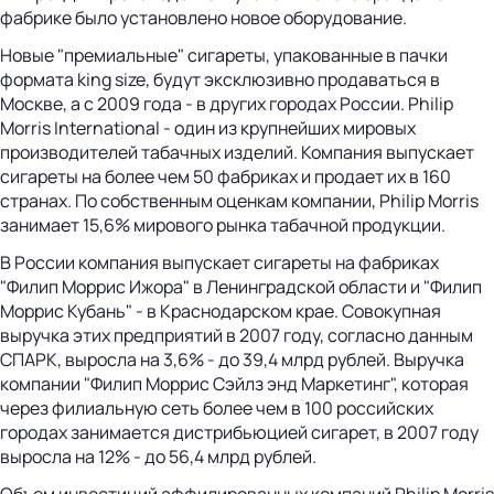
фабрике было установлено новое оборудование.
Новые "премиальные" сигареты, упакованные в пачки
формата king size, будут эксклюзивно продаваться в
Москве, а с 2009 года - в других городах России. Philip
Morris International - один из крупнейших мировых
производителей табачных изделий. Компания выпускает
сигареты на более чем 50 фабриках и продает их в 160
странах. По собственным оценкам компании, Philip Morris
занимает 15,6% мирового рынка табачной продукции.
В России компания выпускает сигареты на фабриках
"Филип Моррис Ижора" в Ленинградской области и "Филип
Моррис Кубань" - в Краснодарском крае. Совокупная
выручка этих предприятий в 2007 году, согласно данным
СПАРК, выросла на 3,6% - до 39,4 млрд рублей. Выручка
компании "Филип Моррис Сэйлз энд Маркетинг", которая
через филиальную сеть более чем в 100 российских
городах занимается дистрибьюцией сигарет, в 2007 году
выросла на 12% - до 56,4 млрд рублей.
Объем инвестиций аффилированных компаний Philip Morris