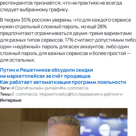
респондентов признаётся, что на практике не всегда
следует выбранному графику.
В теории 30% россиян уверены, что для каждого сервиса
нужен отдельный сложный пароль, но ещё 28%
предпочитают ограничиваться двумя-тремя вариантами
для разных типов сервисов. 17% считают допустимым либо
один «надёжный» пароль для всех аккаунтов, либо один
сложный пароль для важных сервисов и более простой —
для остальных.
Путин и Решетников обсудили скидки
на маркетплейсах за счёт продавцов
Как работает автоматизация программ лояльности
Теги:
#Ozon
#онлайн-ритейл
#e-commerce
Темы:
E-commerce. Маркетплейсы
Исследования и рейтинги
Интервью