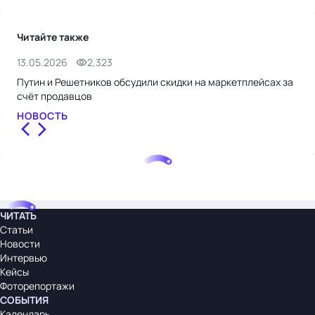
Читайте также
13.05.2026
2,323
3.0
Путин и Решетников обсудили скидки на маркетплейсах за
Как
счёт продавцов
СТ
НОВОСТЬ
ЧИТАТЬ
Статьи
Новости
Интервью
Кейсы
Фоторепортажи
СОБЫТИЯ
Календарь