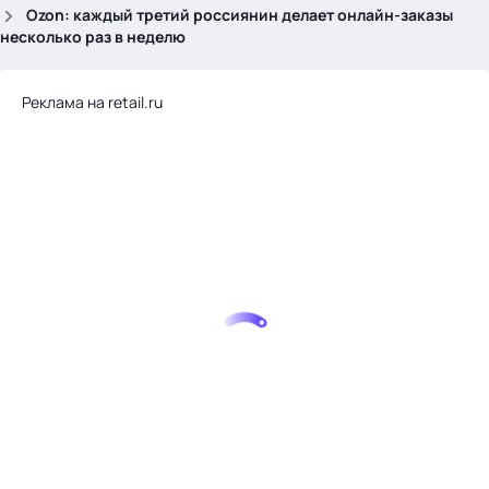
.
Ozon: каждый третий россиянин делает онлайн-заказы
несколько раз в неделю
Реклама на retail.ru
Тема месяца: Автоматизация на 1С
Войти
картина дня
темы
новости
материалы
видео
события