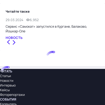
Читайте также
29.03.2024
6,952
18.
Сервис «Самокат» запустился в Кургане, Балаково,
«Са
Йошкар-Оле
НО
НОВОСТЬ
ЧИТАТЬ
Статьи
Новости
Интервью
Кейсы
Фоторепортажи
СОБЫТИЯ
Календарь