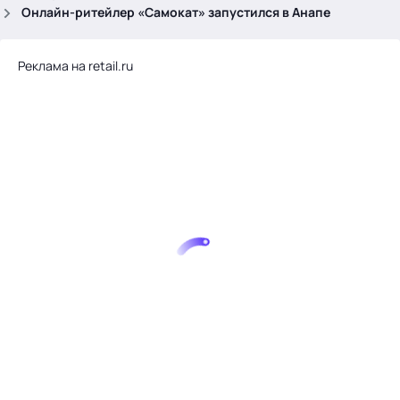
.
Онлайн-ритейлер «Самокат» запустился в Анапе
Реклама на retail.ru
Тема месяца: Автоматизация на 1С
Войти
картина дня
темы
новости
материалы
видео
события