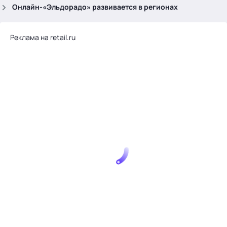
.
Онлайн-«Эльдорадо» развивается в регионах
Реклама на retail.ru
Тема месяца: Автоматизация на 1С
Войти
картина дня
темы
новости
материалы
видео
события