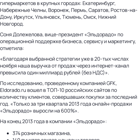
гипермаркетов в крупных городах: Екатеринбург,
Набережные Челны, Воронеж, Пермь, Саратов, Ростов-на-
Дону, Иркутск, Ульяновск, Тюмень, Омск, Нижний
Новгород.
Соня Долежелова, вице-президент «Эльдорадо» по
операционной поддержке бизнеса, сервису и маркетингу,
отметила:
«Благодаря выбранной стратегии уже в 20-тых числах
ноября наша выручка от продаж через интернет-канал
превысила один миллиард рублей (без НДС)».
По исследованию, проведенному компанией GFK,
Eldorado.ru вошел в ТОП-10 российских сайтов по
количеству клиентов, совершавших покупки за последний
год. «Только за три квартала 2013 года онлайн-продажи
«Эльдорадо» выросли на 600%».
На конец 2013 года в компании «Эльдорадо»:
374 розничных магазина,
140 пунктов заказа и выдачи товаров,