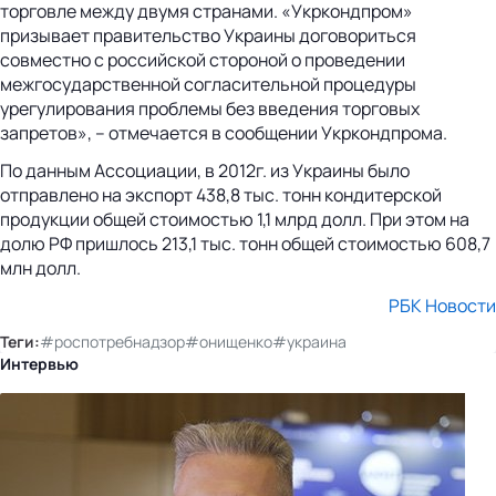
торговле между двумя странами. «Укркондпром»
призывает правительство Украины договориться
совместно с российской стороной о проведении
межгосударственной согласительной процедуры
урегулирования проблемы без введения торговых
запретов», – отмечается в сообщении Укркондпрома.
По данным Ассоциации, в 2012г. из Украины было
отправлено на экспорт 438,8 тыс. тонн кондитерской
продукции общей стоимостью 1,1 млрд долл. При этом на
долю РФ пришлось 213,1 тыс. тонн общей стоимостью 608,7
млн долл.
РБК Новости
Теги:
#роспотребнадзор
#онищенко
#украина
Интервью