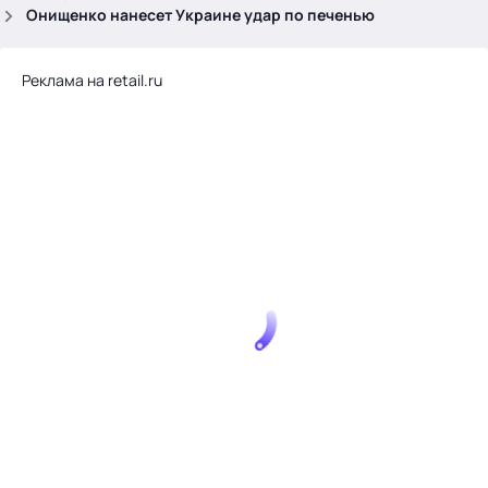
.
Онищенко нанесет Украине удар по печенью
Реклама на retail.ru
Тема месяца: Автоматизация на 1С
Войти
картина дня
темы
новости
материалы
видео
события