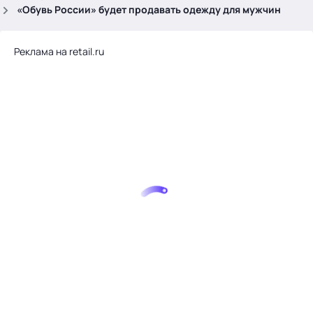
.
«Обувь России» будет продавать одежду для мужчин
Реклама на retail.ru
Тема месяца: Автоматизация на 1С
Войти
картина дня
темы
новости
материалы
видео
события