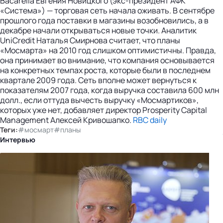
Bacarella Евгения Новицкого (экс-президент АФК
«Система») — торговая сеть начала оживать. В сентябре
прошлого года поставки в магазины возобновились, а в
декабре начали открываться новые точки. Аналитик
UniCredit Наталья Смирнова считает, что планы
«Мосмарта» на 2010 год слишком оптимистичны. Правда,
она принимает во внимание, что компания основывается
на конкретных темпах роста, которые были в последнем
квартале 2009 года. Сеть вполне может вернуться к
показателям 2007 года, когда выручка составила 600 млн
долл., если оттуда вычесть выручку «Мосмартиков»,
которых уже нет, добавляет директор Prosperity Capital
Management Алексей Кривошапко.
RBC daily
Теги:
#мосмарт
#планы
Интервью