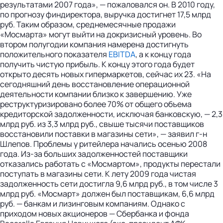
результатами 2007 года», — пожаловался он. В 2010 году,
по прогнозу финдиректора, выручка достигнет 17,5 млрд
руб. Таким образом, среднемесячные продажи
«Мосмарта» могут выйти на докризисный уровень. Во
втором полугодии компания намерена достигнуть
положительного показателя
EBITDA
, а к концу года
получить чистую прибыль. К концу этого года будет
открыто десять новых гипермаркетов, сейчас их 23. «На
сегодняшний день восстановление операционной
деятельности компании близко к завершению. Уже
реструктуризировано более 70% от общего объема
кредиторской задолженности, исключая банковскую, — 2,3
млрд руб. из 3,3 млрд руб., свыше тысячи поставщиков
восстановили поставки в магазины сети», — заявил г-н
Шлепов. Проблемы у ритейлера начались осенью 2008
года. Из-за больших задолженностей поставщики
отказались работать с «Мосмартом», продукты перестали
поступать в магазины сети. К лету 2009 года чистая
задолженность сети достигла 9,6 млрд руб., в том числе 3
млрд руб. «Мосмарт» должен был поставщикам, 6,6 млрд
руб. — банкам и лизинговым компаниям. Однако с
приходом новых акционеров — Сбербанка и фонда