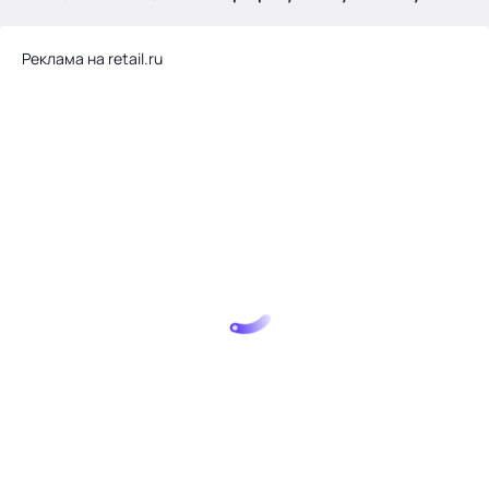
.
Реклама на retail.ru
Тема месяца: Автоматизация на 1С
Войти
картина дня
темы
новости
материалы
видео
события