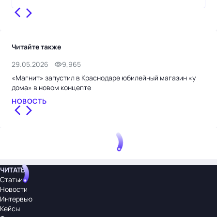
Читайте также
29.05.2026
9,965
23.
«Магнит» запустил в Краснодаре юбилейный магазин «у
Кре
дома» в новом концепте
НО
НОВОСТЬ
ЧИТАТЬ
Статьи
Новости
Интервью
Кейсы