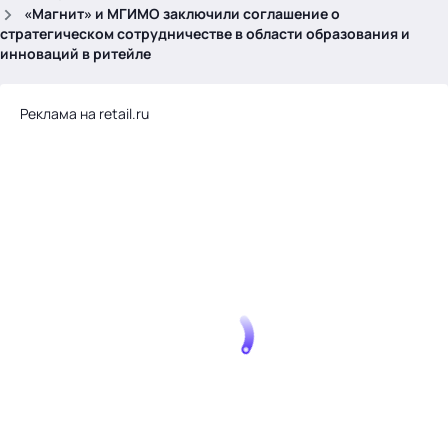
.
«Магнит» и МГИМО заключили соглашение о
стратегическом сотрудничестве в области образования и
инноваций в ритейле
Реклама на retail.ru
Тема месяца: Автоматизация на 1С
Войти
картина дня
темы
новости
материалы
видео
события