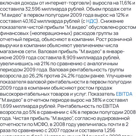
включая доходы от интернет-торговли) выросла на 11,6% и
составила 32,596 миллиарда рублей. Объем продаж сети
"М.видео" в первом полугодии 2009 года вырос на 12% и
составил 40,162 миллиарда рублей (с
НДС
). Снижение
показателя чистой прибыли "М.видео" обусловлено ростом
финансовых (неоперационных) расходов группы за
отчетный период, объясняют в компании. Рост розничной
выручки в компании объясняют увеличением числа
магазинов сети. Валовая прибыль "М.видео" в январе-
июне 2009 года составила 8,909 миллиарда рублей,
увеличившись на 21% по сравнению с аналогичным
периодом 2009 года. Валовая рентабельность группы
возросла до 26,2% против 24,2% годом ранее. Улучшение
показателя валовой рентабельности в первом полугодии
2009 года в компании объясняют ростом продаж
высокорентабельных товаров и услуг. Показатель
EBITDA
"М.видео" в отчетном периоде вырос на 38% и составил
1,699 миллиарда рублей. Рентабельность по EBITDA
возросла до 5% в сравнении с 4% в первом полугодии 2008
года. Чистая прибыль "М.видео", согласно аудированной
отчетности по МСФО, в 2008 году увеличилась почти в 2
раза по сравнению с 2007 годом и составила 1,256