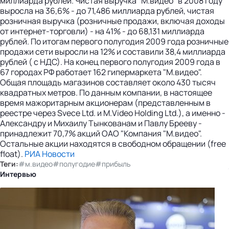
миллиарда рублей. Чистая выручка "М.видео" в 2008 году
выросла на 36,6% - до 71,486 миллиарда рублей, чистая
розничная выручка (розничные продажи, включая доходы
от интернет-торговли) - на 41% - до 68,131 миллиарда
рублей. По итогам первого полугодия 2009 года розничные
продажи сети выросли на 12% и составили 38,4 миллиарда
рублей ( с НДС). На конец первого полугодия 2009 года в
67 городах РФ работает 162 гипермаркета "М.видео".
Общая площадь магазинов составляет около 430 тысяч
квадратных метров. По данным компании, в настоящее
время мажоритарным акционерам (представленным в
реестре через Svece Ltd. и M.Video Holding Ltd.), а именно -
Александру и Михаилу Тынкованам и Павлу Брееву -
принадлежит 70,7% акций ОАО "Компания "М.видео".
Остальные акции находятся в свободном обращении (free
float).
РИА Новости
Теги:
#м.видео
#полугодие
#прибыль
Интервью