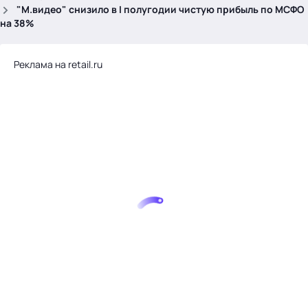
.
"М.видео" снизило в I полугодии чистую прибыль по МСФО
на 38%
Реклама на retail.ru
Тема месяца: Автоматизация на 1С
Войти
картина дня
темы
новости
материалы
видео
события