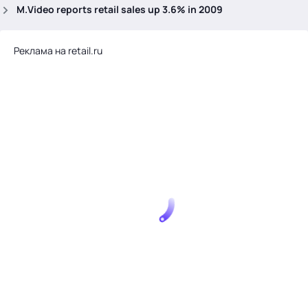
.
M.Video reports retail sales up 3.6% in 2009
Реклама на retail.ru
Тема месяца: Автоматизация на 1С
Войти
картина дня
темы
новости
материалы
видео
события