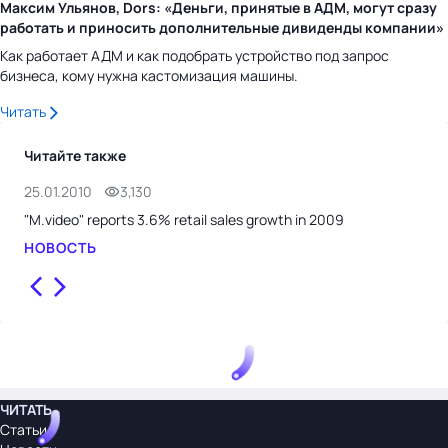
Максим Ульянов, Dors: «Деньги, принятые в АДМ, могут сразу
работать и приносить дополнительные дивиденды компании»
Как работает АДМ и как подобрать устройство под запрос
бизнеса, кому нужна кастомизация машины.
Читать
Читайте также
25.01.2010
3,130
14.
"M.video" reports 3.6% retail sales growth in 2009
M.v
НОВОСТЬ
НО
ЧИТАТЬ
Статьи