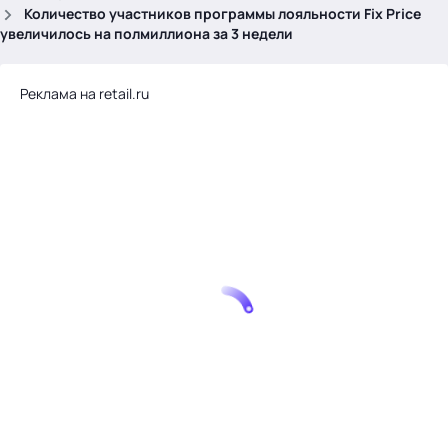
.
Количество участников программы лояльности Fix Price
увеличилось на полмиллиона за 3 недели
Реклама на retail.ru
Тема месяца: Автоматизация на 1С
Войти
картина дня
темы
новости
материалы
видео
события