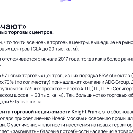
ьчают»
лых торговых центров.
, что почти все новые торговые центры, вышедшие на рыно
вых центров (GLA до 20 тыс. кв. м).
тслеживается с начала 2017 года, тогда как в более ранн
м.
 57 новых торговых центров, из них порядка 85% объектов
 них 73% (по количеству) принадлежат компании ADG Group.
рупномасштабных проектов – всего 4 ТЦ (ТЦ ТПУ «Селигерская
евском шоссе – 68 тыс. кв. м). Так, большинство торговых 
и 5-15 тыс. кв. м.
нта торговой недвижимости Knight Frank
, это обоснов
годаря присоединению Новой Москвы и освоению промышле
и. С увеличением плотности населения на новых территор
ляет «закрывать» базовые потребности населения в товарах