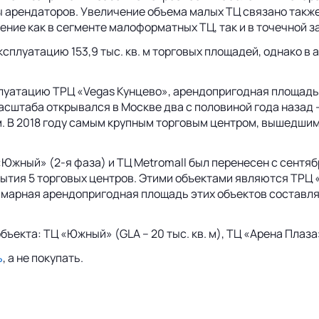
ы арендаторов. Увеличение объема малых ТЦ связано также
ние как в сегменте малоформатных ТЦ, так и в точечной 
сплуатацию 153,9 тыс. кв. м торговых площадей, однако в ан
плуатацию ТРЦ «Vegas Кунцево», арендопригодная площадь ко
сштаба открывался в Москве два с половиной года назад – 
. В 2018 году самым крупным торговым центром, вышедшим н
жный» (2-я фаза) и ТЦ Metromall был перенесен с сентября 
крытия 5 торговых центров. Этими объектами являются ТРЦ
ммарная арендопригодная площадь этих объектов составляет
кта: ТЦ «Южный» (GLA – 20 тыс. кв. м), ТЦ «Арена Плаза» (GL
ь
, а не покупать.