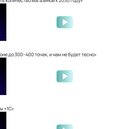
ть количество магазинов к 2030 году»
не до 300–400 точек, и нам не будет тесно»
ы «1С»