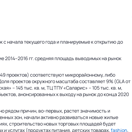
к с начала текущего года и планируемые к открытию до
ие 2014–2016 гг. средняя площадь выводимых на рынок
 (49 проектов) соответствуют микрорайонному, либо
 Доля проектов окружного масштаба составляет 9% (GLA от
» – 145 тыс. кв. м, ТЦ ТПУ «Саларис» – 105 тыс. кв. м,
объектов, анонсированных к выходу на рынок до конца 2020
ано рядом причин, во-первых, растет значимость и
нных зон, начали активно развиваться новые жилые
иях, строительство новых торговых площадей будет
 и услугах (продуктах питания, детских товарах,
fashion
,