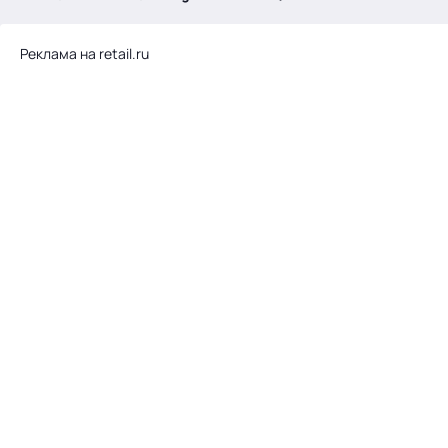
.
Реклама на retail.ru
Тема месяца: Автоматизация на 1С
Войти
картина дня
темы
новости
материалы
видео
события