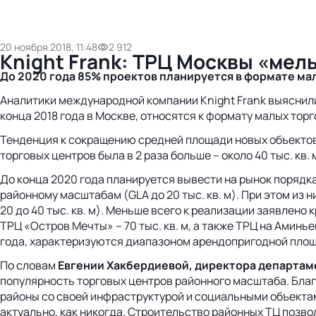
20 ноября 2018, 11:48
2 912
Knight Frank: ТРЦ Москвы «мел
До 2020 года 85% проектов планируется в формате ма
Аналитики международной компании Knight Frank выяснили
конца 2018 года в Москве, относятся к формату малых торго
Тенденция к сокращению средней площади новых объектов о
торговых центров была в 2 раза больше – около 40 тыс. кв. 
До конца 2020 года планируется вывести на рынок порядка
районному масштабам (GLA до 20 тыс. кв. м). При этом из
20 до 40 тыс. кв. м). Меньше всего к реализации заявлено к
ТРЦ «Остров Мечты» – 70 тыс. кв. м, а также ТРЦ на Аминь
года, характеризуются диапазоном арендопригодной площад
По словам
Евгении Хакбердиевой, директора департаме
популярность торговых центров районного масштаба. Бла
районы со своей инфраструктурой и социальными объектам
актуально, как никогда. Строительство районных ТЦ позво