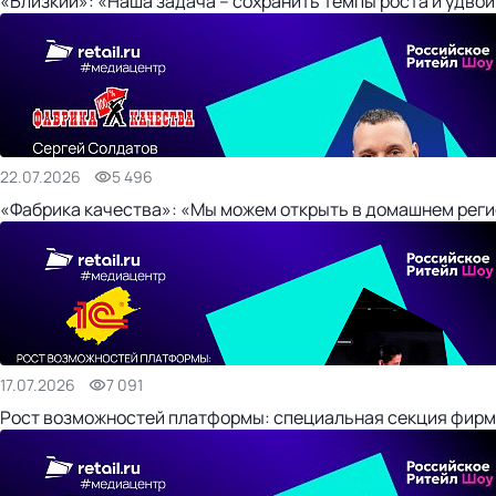
«Близкий»: «Наша задача – сохранить темпы роста и удвои
22.07.2026
5 496
«Фабрика качества»: «Мы можем открыть в домашнем регио
17.07.2026
7 091
Рост возможностей платформы: специальная секция фирм