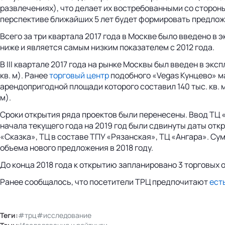
развлечениях), что делает их востребованными со сторон
перспективе ближайших 5 лет будет формировать предложе
Всего за три квартала 2017 года в Москве было введено в эк
ниже и является самым низким показателем с 2012 года.
В III квартале 2017 года на рынке Москвы был введен в экс
кв. м). Ранее
торговый центр
подобного «Vegas Кунцево» ма
арендопригодной площади которого составил 140 тыс. кв. м
м).
Сроки открытия ряда проектов были перенесены. Ввод ТЦ «Ю
начала текущего года на 2019 год были сдвинуты даты от
«Сказка», ТЦ в составе ТПУ «Рязанская», ТЦ «Ангара». Су
объема нового предложения в 2018 году.
До конца 2018 года к открытию запланировано 3 торговых объе
Ранее сообщалось, что посетители ТРЦ предпочитают
ест
Теги:
#трц
#исследование