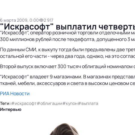
6 марта 2009, 0:00
2 917
"Искрасофт" выплатил четверт
"Искрасофт", оператор розничной торговли отделочными ма
300 миллионов рублей после техдефолта, допущенного 3 ма
По данным СМИ, к выкупу тогда были предъявлены две тре
остальной его части - через два года, однако, на это сог
Второй выпуск включает 300 тысяч облигаций номиналом о
"Искрасофт" владеет 9 магазинами. В магазинах представл
тканей, мебели, аксессуаров и света в высоком ценовом с
РИА Новости
Теги:
#искрасофт
#облигации
#купон
#выплата
Интервью