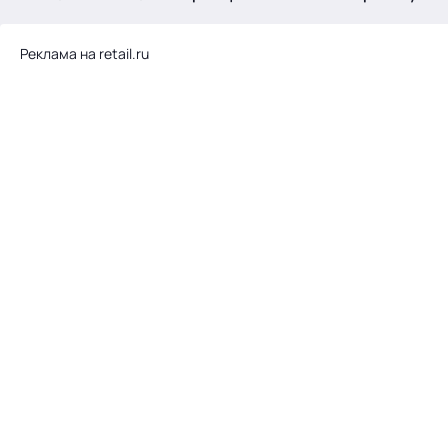
.
Реклама на retail.ru
Тема месяца: Автоматизация на 1С
Войти
картина дня
темы
новости
материалы
видео
события