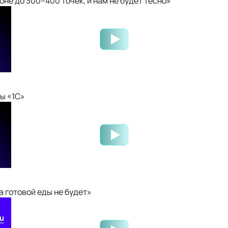
не до 300–400 точек, и нам не будет тесно»
ы «1С»
 готовой еды не будет»