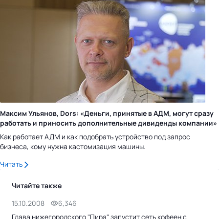
Максим Ульянов, Dors: «Деньги, принятые в АДМ, могут сразу
работать и приносить дополнительные дивиденды компании»
Как работает АДМ и как подобрать устройство под запрос
бизнеса, кому нужна кастомизация машины.
Читать
Читайте также
15.10.2008
6,346
16.
Глава нижегородского "Пира" запустит сеть кофеен с
Сиб