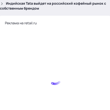
.
Индийская Tata выйдет на российский кофейный рынок с
собственным брендом
Реклама на retail.ru
Тема месяца: Автоматизация на 1С
Войти
картина дня
темы
новости
материалы
видео
события