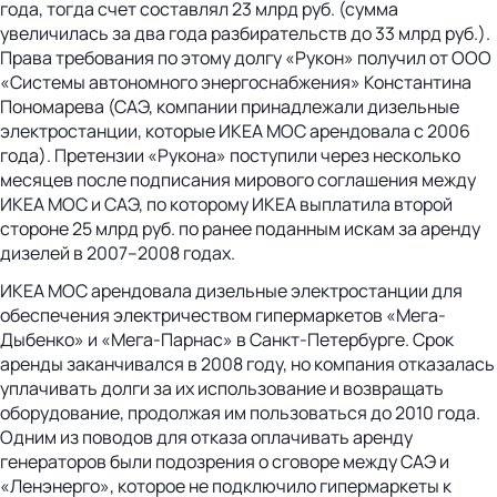
года, тогда счет составлял 23 млрд руб. (сумма
увеличилась за два года разбирательств до 33 млрд руб.).
Права требования по этому долгу «Рукон» получил от ООО
«Системы автономного энергоснабжения» Константина
Пономарева (САЭ, компании принадлежали дизельные
электростанции, которые ИКЕА МОС арендовала с 2006
года). Претензии «Рукона» поступили через несколько
месяцев после подписания мирового соглашения между
ИКЕА МОС и САЭ, по которому ИКЕА выплатила второй
стороне 25 млрд руб. по ранее поданным искам за аренду
дизелей в 2007–2008 годах.
ИКЕА МОС арендовала дизельные электростанции для
обеспечения электричеством гипермаркетов «Мега-
Дыбенко» и «Мега-Парнас» в Санкт-Петербурге. Срок
аренды заканчивался в 2008 году, но компания отказалась
уплачивать долги за их использование и возвращать
оборудование, продолжая им пользоваться до 2010 года.
Одним из поводов для отказа оплачивать аренду
генераторов были подозрения о сговоре между САЭ и
«Ленэнерго», которое не подключило гипермаркеты к