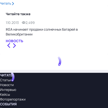
Читать
Читайте также
1.10.2013
2,499
9.1
IKEA начинает продажи солнечных батарей в
ИКЕ
Великобритании
НО
НОВОСТЬ
ЧИТАТЬ
Статьи
Новости
Интервью
Кейсы
Фоторепортажи
СОБЫТИЯ