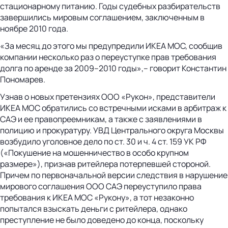
стационарному питанию. Годы судебных разбирательств
завершились мировым соглашением, заключенным в
ноябре 2010 года.
«За месяц до этого мы предупредили ИКЕА МОС, сообщив
компании несколько раз о переуступке прав требования
долга по аренде за 2009–2010 годы»,– говорит Константин
Пономарев.
Узнав о новых претензиях ООО «Рукон», представители
ИКЕА МОС обратились со встречными исками в арбитраж к
САЭ и ее правопреемникам, а также с заявлениями в
полицию и прокуратуру. УВД Центрального округа Москвы
возбудило уголовное дело по ст. 30 и ч. 4 ст. 159 УК РФ
(«Покушение на мошенничество в особо крупном
размере»), признав ритейлера потерпевшей стороной.
Причем по первоначальной версии следствия в нарушение
мирового соглашения ООО САЭ переуступило права
требования к ИКЕА МОС «Рукону», а тот незаконно
попытался взыскать деньги с ритейлера, однако
преступление не было доведено до конца, поскольку