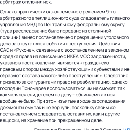
арбитраж отклонил иск.
Однако практически одновременно с решением 9-го
арбитражного апелляционного суда следователь главного
управления МВД по Центральному федеральному округу
(туда расследование было передано из столичной
полиции) вынес постановление о прекращении уголовного
дела за отсутствием события преступления. Действия
САЭ и «Рукона», связанные с восстановлением в законном
порядке права на взыскание с ИКЕА МОС задолженности,
указано в постановлении, являются «гражданско-
правовым спором между хозяйствующими субъектами и не
образуют состава какого-либо преступления». Следствие
признало за фигурантами право на реабилитацию, однако
господин Пономарев воспользоваться им не сможет, так
как являлся свидетелем по делу – обвиняемых в нем
вообще не было. При этом изъятые в ходе расследования
документы ему так и не вернули, поскольку своим же
постановлением следователь оставил их, как и другие
вещдоки, на хранение при прекращенном деле.
Екатерина Геращенко, Николай Сергеев,
ИД