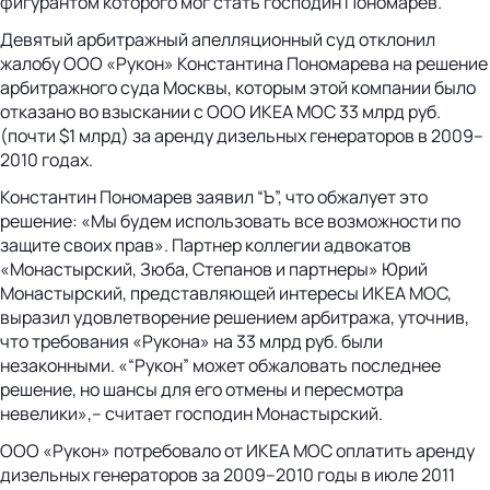
фигурантом которого мог стать господин Пономарев.
Девятый арбитражный апелляционный суд отклонил
жалобу ООО «Рукон» Константина Пономарева на решение
арбитражного суда Москвы, которым этой компании было
отказано во взыскании с ООО ИКЕА МОС 33 млрд руб.
(почти $1 млрд) за аренду дизельных генераторов в 2009–
2010 годах.
Константин Пономарев заявил “Ъ”, что обжалует это
решение: «Мы будем использовать все возможности по
защите своих прав». Партнер коллегии адвокатов
«Монастырский, Зюба, Степанов и партнеры» Юрий
Монастырский, представляющей интересы ИКЕА МОС,
выразил удовлетворение решением арбитража, уточнив,
что требования «Рукона» на 33 млрд руб. были
незаконными. «“Рукон” может обжаловать последнее
решение, но шансы для его отмены и пересмотра
невелики»,– считает господин Монастырский.
ООО «Рукон» потребовало от ИКЕА МОС оплатить аренду
дизельных генераторов за 2009–2010 годы в июле 2011