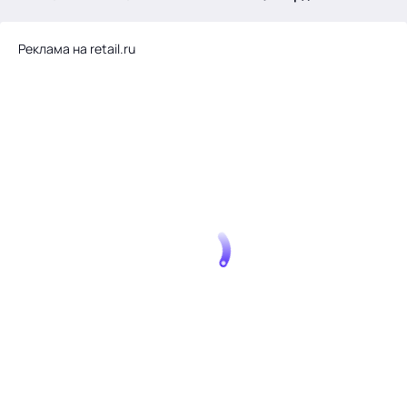
.
Реклама на retail.ru
Тема месяца: Автоматизация на 1С
Войти
картина дня
темы
новости
материалы
видео
события