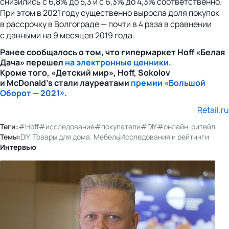
снизились с 6,8% до 5,3 и с 6,3% до 4,3% соответственно.
При этом в 2021 году существенно выросла доля покупок
в рассрочку в Волгограде — почти в 4 раза в сравнении
с данными на 9 месяцев 2019 года.
Ранее сообщалось о том, что гипермаркет Hoff «Белая
Дача» перешел
на электронные ценники.
Кроме того, «Детский мир», Hoff, Sokolov
и McDonald’s стали лауреатами
премии «Большой
Оборот — 2021».
Retail.ru
Теги:
#Hoff
#исследование
#покупатели
#DIY
#онлайн-ритейл
Темы:
DIY. Товары для дома. Мебель
Исследования и рейтинги
Интервью