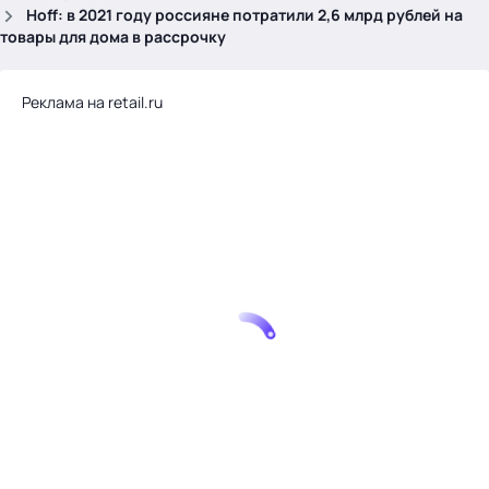
.
Hoff: в 2021 году россияне потратили 2,6 млрд рублей на
товары для дома в рассрочку
Реклама на retail.ru
Тема месяца: Автоматизация на 1С
Войти
картина дня
темы
новости
материалы
видео
события