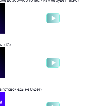
не до 300–400 точек, и нам не будет тесно»
ы «1С»
 готовой еды не будет»