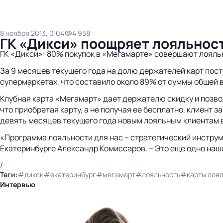
8 ноября 2013, 0:04
4 938
ГК «Дикси» поощряет лояльнос
ГК «Дикси»: 80% покупок в «Мегамарте» совершают лояль
За 9 месяцев текущего года на долю держателей карт пос
супермаркетах, что составило около 89% от суммы общей 
Клубная карта «Мегамарт» дает держателю скидку и позво
что приобретая карту, а не получая ее бесплатно, клиент
девять месяцев текущего года новым лояльным клиентам в
«Программа лояльности для нас – стратегический инстру
Екатеринбурге Александр Комиссаров. – Это еще одно на
/
Теги:
#дикси
#екатеринбург
#мегамарт
#лояльность
#карты лоя
Интервью