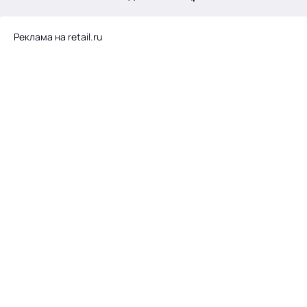
.
Реклама на retail.ru
Тема месяца: Автоматизация на 1С
Войти
картина дня
темы
новости
материалы
видео
события