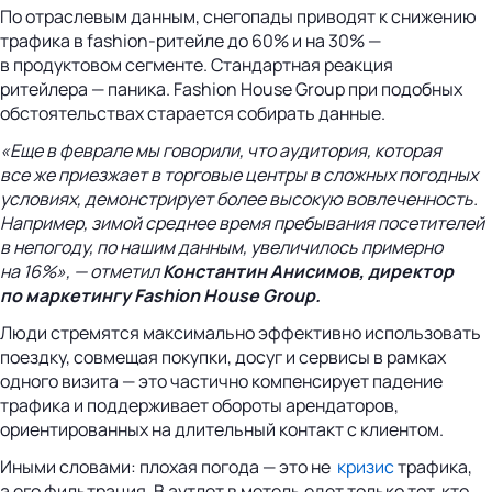
По отраслевым данным, снегопады приводят к снижению
трафика в fashion-ритейле до 60% и на 30% —
в продуктовом сегменте. Стандартная реакция
ритейлера — паника. Fashion House Group при подобных
обстоятельствах старается собирать данные.
«Еще в феврале мы говорили, что аудитория, которая
все же приезжает в торговые центры в сложных погодных
условиях, демонстрирует более высокую вовлеченность.
Например, зимой среднее время пребывания посетителей
в непогоду, по нашим данным, увеличилось примерно
на 16%», — отметил
Константин Анисимов, директор
по маркетингу Fashion House Group.
Люди стремятся максимально эффективно использовать
поездку, совмещая покупки, досуг и сервисы в рамках
одного визита — это частично компенсирует падение
трафика и поддерживает обороты арендаторов,
ориентированных на длительный контакт с клиентом.
Иными словами: плохая погода — это не
кризис
трафика,
а его фильтрация. В аутлет в метель едет только тот, кто