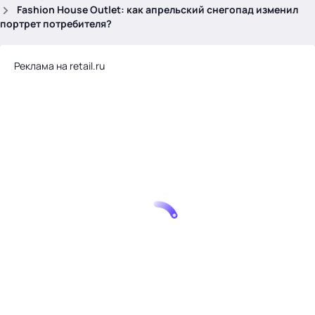
.
Fashion House Outlet: как апрельский снегопад изменил
портрет потребителя?
Реклама на retail.ru
Тема месяца: Автоматизация на 1С
Войти
картина дня
темы
новости
материалы
видео
события