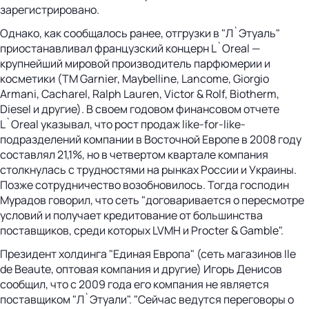
зарегистрировано.
Однако, как сообщалось ранее, отгрузки в "Л`Этуаль"
приостанавливал французский концерн L`Oreal —
крупнейший мировой производитель парфюмерии и
косметики (ТМ Garnier, Maybelline, Lancome, Giorgio
Armani, Cacharel, Ralph Lauren, Victor & Rolf, Biotherm,
Diesel и другие). В своем годовом финансовом отчете
L`Oreal указывал, что рост продаж like-for-like-
подразделений компании в Восточной Европе в 2008 году
составлял 21,1%, но в четвертом квартале компания
столкнулась с трудностями на рынках России и Украины.
Позже сотрудничество возобновилось. Тогда господин
Мурадов говорил, что сеть "договаривается о пересмотре
условий и получает кредитование от большинства
поставщиков, среди которых LVMH и Procter & Gamble".
Президент холдинга "Единая Европа" (сеть магазинов Ile
de Beaute, оптовая компания и другие) Игорь Денисов
сообщил, что с 2009 года его компания не является
поставщиком "Л`Этуали". "Сейчас ведутся переговоры о