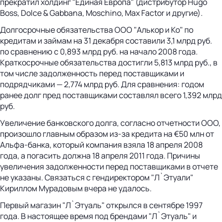
прекратил холдинг "Единая Европа" (дистрибутор Hugo
Boss, Dolce & Gabbana, Moschino, Max Factor и другие).
Долгосрочные обязательства ООО "Алькор и Ко" по
кредитам и займам на 31 декабря составили 3,1 млрд руб.
по сравнению с 0,893 млрд руб. на начало 2008 года.
Краткосрочные обязательства достигли 5,813 млрд руб., в
том числе задолженность перед поставщиками и
подрядчиками — 2,774 млрд руб. Для сравнения: годом
ранее долг пред поставщиками составлял всего 1,392 млрд
руб.
Увеличение банковского долга, согласно отчетности ООО,
произошло главным образом из-за кредита на €50 млн от
Альфа-банка, который компания взяла 18 апреля 2008
года, а погасить должна 18 апреля 2011 года. Причины
увеличения задолженности перед поставщиками в отчете
не указаны. Связаться с гендиректором "Л`Этуали"
Кириллом Мурадовым вчера не удалось.
Первый магазин "Л`Этуаль" открылся в сентябре 1997
года. В настоящее время под брендами "Л`Этуаль" и