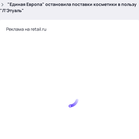
.
"Единая Европа" остановила поставки косметики в пользу
"Л'Этуаль"
Реклама на retail.ru
Тема месяца: Автоматизация на 1С
Войти
картина дня
темы
новости
материалы
видео
события