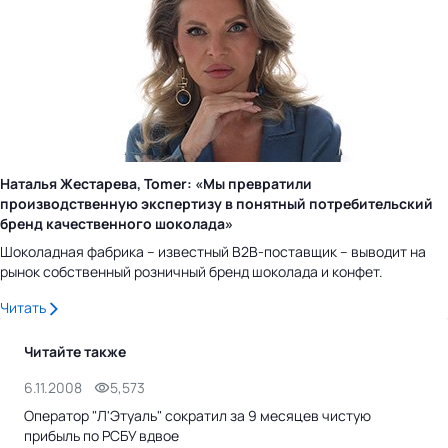
Наталья Жестарева, Tomer: «Мы превратили
производственную экспертизу в понятный потребительский
бренд качественного шоколада»
Шоколадная фабрика – известный B2B-поставщик – выводит на
рынок собственный розничный бренд шоколада и конфет.
Читать
Читайте также
6.11.2008
5,573
20.
Оператор "Л'Этуаль" сократил за 9 месяцев чистую
Отк
прибыль по РСБУ вдвое
кос