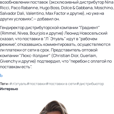
возобновлении поставок (эксклюзивный дистрибутор Nina
Ricci, Paco Rabanne, Hugo Boss, Dolce & Gabbana, Moschino,
Salvador Dali, Valentino, Max Factor и другие), но уже на
других условиях",— добавил он.
Гендиректор дистрибуторской компании "Градиент"
(Rimmel, Nivea, Bourjois и другие) Леонид Новосельский
сказал, что поставки в "Л`Этуаль" идут в "рабочем
режиме", отказавшись комментировать, осуществляются
ли платежи от сети в срок. Представитель оптовой
компании "Люкс-Холдинг" (Christian Dior, Guerlain,
Givenchy и другие) подтвердил, что "перебои с оплатой по
поставкам есть".
Ъ
Теги:
#л'этуаль
#поставки
#поставки в сети
#дистрибьютор
Интервью