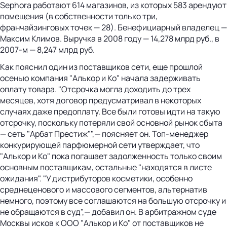
Sephora работают 614 магазинов, из которых 583 арендуют
помещения (в собственности только три,
франчайзинговых точек — 28). Бенефициарный владелец —
Максим Климов. Выручка в 2008 году — 14,278 млрд руб., в
2007-м — 8,247 млрд руб.
Как пояснил один из поставщиков сети, еще прошлой
осенью компания "Алькор и Ко" начала задерживать
оплату товара. "Отсрочка могла доходить до трех
месяцев, хотя договор предусматривал в некоторых
случаях даже предоплату. Все были готовы идти на такую
отсрочку, поскольку потеряли свой основной рынок сбыта
— сеть "Арбат Престиж"",— поясняет он. Топ-менеджер
конкурирующей парфюмерной сети утверждает, что
"Алькор и Ко" пока погашает задолженность только своим
основным поставщикам, остальные "находятся в листе
ожидания". "У дистрибуторов косметики, особенно
среднеценового и массового сегментов, альтернатив
немного, поэтому все соглашаются на большую отсрочку и
не обращаются в суд",— добавил он. В арбитражном суде
Москвы исков к ООО "Алькор и Ко" от поставщиков не