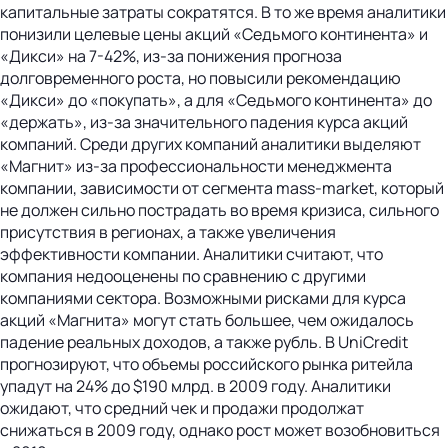
капитальные затраты сократятся. В то же время аналитики
понизили целевые цены акций «Седьмого континента» и
«Дикси» на 7-42%, из-за понижения прогноза
долговременного роста, но повысили рекомендацию
«Дикси» до «покупать», а для «Седьмого континента» до
«держать», из-за значительного падения курса акций
компаний. Среди других компаний аналитики выделяют
«Магнит» из-за профессиональности менеджмента
компании, зависимости от сегмента mass-market, который
не должен сильно пострадать во время кризиса, сильного
присутствия в регионах, а также увеличения
эффективности компании. Аналитики считают, что
компания недооценены по сравнению с другими
компаниями сектора. Возможными рисками для курса
акций «Магнита» могут стать большее, чем ожидалось
падение реальных доходов, а также рубль. В UniCredit
прогнозируют, что объемы российского рынка ритейла
упадут на 24% до $190 млрд. в 2009 году. Аналитики
ожидают, что средний чек и продажи продолжат
снижаться в 2009 году, однако рост может возобновиться