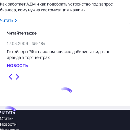
Как работает АДМ и как подобрать устройство под запрос
бизнеса, кому нужна кастомизация машины.
Читать
Читайте также
12.03.2009
5,184
11.
Ритейлеры РФ с началом кризиса добились скидок по
Кру
аренде в торгцентрах
де
НОВОСТЬ
НО
ЧИТАТЬ
Статьи
Новости
Интервью