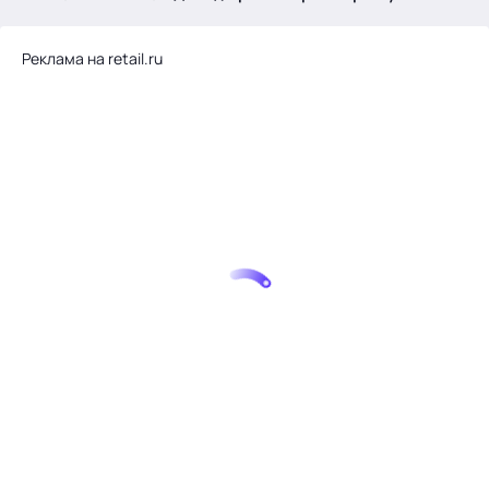
.
Реклама на retail.ru
Тема месяца: Автоматизация на 1С
Войти
картина дня
темы
новости
материалы
видео
события