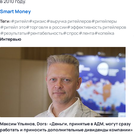
в 2010 году.
Smart Money
Теги:
#ритейл
#кризис
#выручка ритейлеров
#ритейлеры
#ритейл это
#торговля в россии
#эффективность ритейлеров
#результаты
#рентабельность
#спрос
#лента
#копейка
Интервью
Максим Ульянов, Dors: «Деньги, принятые в АДМ, могут сразу
работать и приносить дополнительные дивиденды компании»