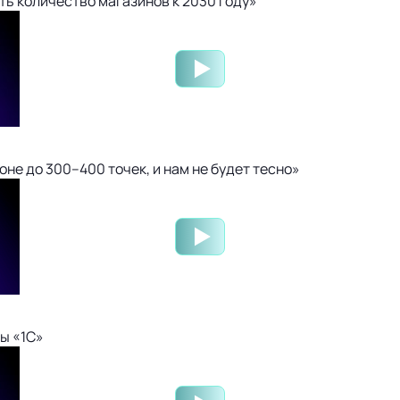
ть количество магазинов к 2030 году»
не до 300–400 точек, и нам не будет тесно»
ы «1С»