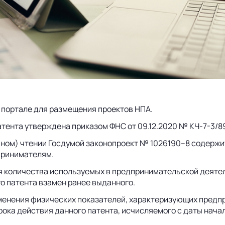
 портале для размещения проектов НПА.
тента утверждена приказом ФНС от 09.12.2020 № КЧ-7-3/8
ном) чтении Госдумой законопроект № 1026190–8 содержит,
принимателям.
я количества используемых в предпринимательской деятел
го патента взамен ранее выданного.
изменения физических показателей, характеризующих пред
рока действия данного патента, исчисляемого с даты нача