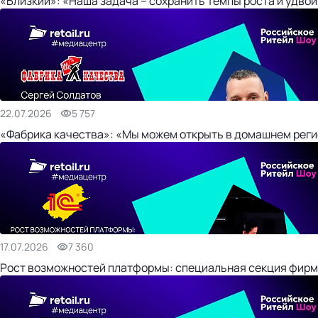
«Близкий»: «Наша задача – сохранить темпы роста и удвои
22.07.2026
5 757
«Фабрика качества»: «Мы можем открыть в домашнем регио
17.07.2026
7 360
Рост возможностей платформы: специальная секция фирм