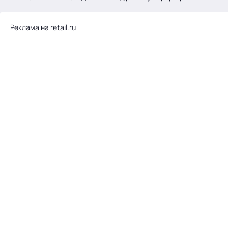
.
Реклама на retail.ru
Тема месяца: Автоматизация на 1С
Войти
картина дня
темы
новости
материалы
видео
события