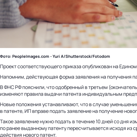
Фото: PeopleImages.com - Yuri A/Shutterstock/Fotodom
Проект соответствующего приказа опубликован на Едином
Напомним, действующая форма заявления на получения па
В ФНС РФ пояснили, что одобренный в третьем (окончатель
изменяют правила выдачи патента индивидуальным пред
Новые положения устанавливают, что в случае уменьшени
в патенте, ИП вправе подать заявление на получение ново
Такое заявление нужно подать в течение 10 дней со дня 
по ранее выданному патенту пересчитывается исходя из с
действия нового патент.