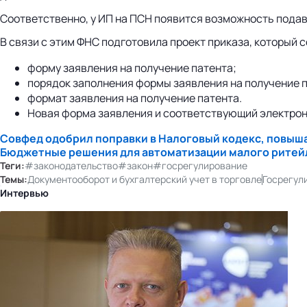
Соответственно, у ИП на ПСН появится возможность подав
В связи с этим ФНС подготовила проект приказа, который 
форму заявления на получение патента;
порядок заполнения формы заявления на получение п
формат заявления на получение патента.
Новая форма заявления и соответствующий электронн
Совфед одобрил поправки в Налоговый кодекс, повыш
Бюджетные решения для автоматизации малого ритей
Теги:
#законодательство
#закон
#госрегулирование
Темы:
Документооборот и бухгалтерский учет в торговле
Госрегул
Интервью