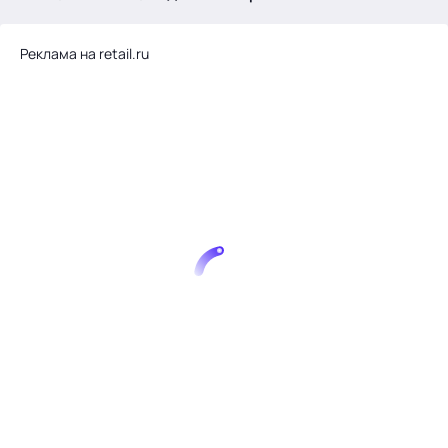
.
Реклама на retail.ru
Тема месяца: Автоматизация на 1С
Войти
картина дня
темы
новости
материалы
видео
события