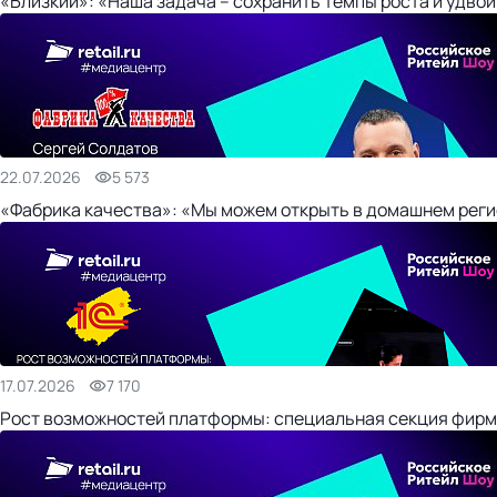
«Близкий»: «Наша задача – сохранить темпы роста и удвои
22.07.2026
5 573
«Фабрика качества»: «Мы можем открыть в домашнем регио
17.07.2026
7 170
Рост возможностей платформы: специальная секция фирм