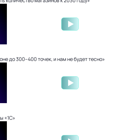
ть количество магазинов к 2030 году»
не до 300–400 точек, и нам не будет тесно»
ы «1С»