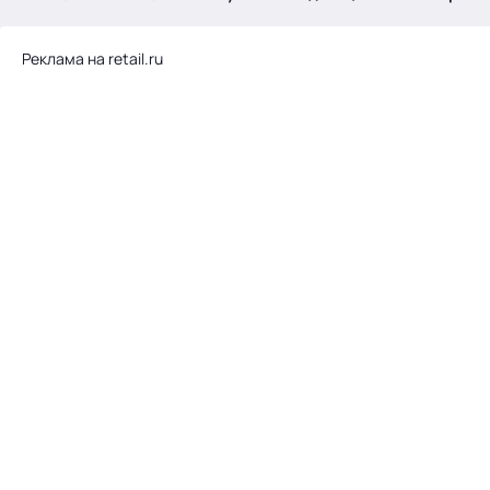
.
Реклама на retail.ru
Тема месяца: Автоматизация на 1С
Войти
картина дня
темы
новости
материалы
видео
события