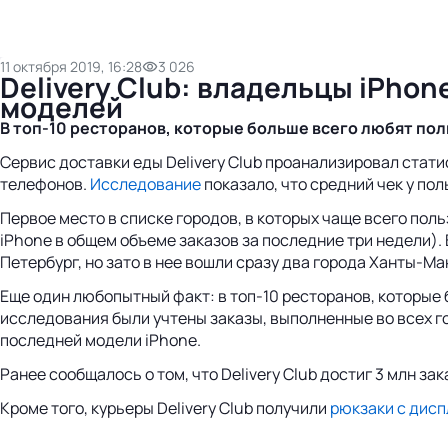
11 октября 2019, 16:28
3 026
Delivery Club: владельцы iPhon
моделей
В
топ-10
ресторанов, которые больше всего любят пол
Сервис доставки еды Delivery Club проанализировал стат
телефонов.
Исследование
показало, что средний чек у пол
Первое место в списке городов, в которых чаще всего поль
iPhone в общем объеме заказов за последние три недели). 
Петербург, но зато в нее вошли сразу два города Ханты-М
Еще один любопытный факт: в топ-10 ресторанов, которые
исследования были учтены заказы, выполненные во всех г
последней модели iPhone.
Ранее сообщалось о том, что Delivery Club достиг 3 млн за
Кроме того, курьеры Delivery Club получили
рюкзаки с дисп