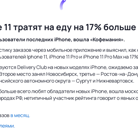
e 11 тратят на еду на 17% боль
ьзователи последних iPhone, вошла «Кофемания».
истику заказов через мобильное приложение и выяснил, к
ьзователей Iphone 11, iPhone 11 Pro и iPhone 11 Pro Max на
зуются Delivery Club на новых моделях iPhone, ожидаемо з
Второе место занял Новосибирск, третье — Ростов-на-Дону.
ансийского автономного округа — Сургут и Нижневартовск.
 больше всего любят обладатели новых iPhone, вошла моск
ородах РФ, нетипичный участник рейтинга говорит о явных
казов
в месяц.
леями.