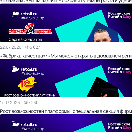
«Близкий»: «Наша задача – сохранить темпы роста и удвои
22.07.2026
5 627
«Фабрика качества»: «Мы можем открыть в домашнем регио
17.07.2026
7 230
Рост возможностей платформы: специальная секция фирм