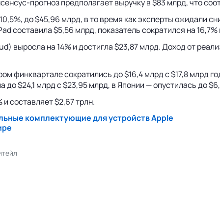
сенсус-прогноз предполагает выручку в $83 млрд, что соот
10,5%, до $45,96 млрд, в то время как эксперты ожидали с
iPad составила $5,56 млрд, показатель сократился на 16,7%
Cloud) выросла на 14% и достигла $23,87 млрд. Доход от ре
ором финквартале сократились до $16,4 млрд с $17,8 млрд 
 до $24,1 млрд с $23,95 млрд, в Японии — опустилась до $6,
 и составляет $2,67 трлн.
альные комплектующие для устройств Apple
ире
итейл