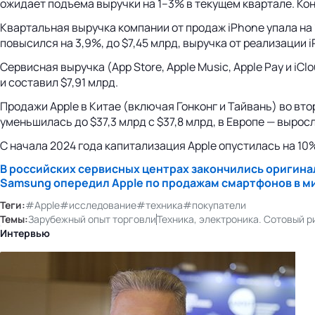
ожидает подъема выручки на 1–3% в текущем квартале. Кон
Квартальная выручка компании от продаж iPhone упала на 
повысился на 3,9%, до $7,45 млрд, выручка от реализации 
Сервисная выручка (App Store, Apple Music, Apple Pay и i
и составил $7,91 млрд.
Продажи Apple в Китае (включая Гонконг и Тайвань) во вт
уменьшилась до $37,3 млрд с $37,8 млрд, в Европе — выросла
С начала 2024 года капитализация Apple опустилась на 10%
В российских сервисных центрах закончились оригин
Samsung опередил Apple по продажам смартфонов в м
Теги:
#Apple
#исследование
#техника
#покупатели
Темы:
Зарубежный опыт торговли
Техника, электроника. Сотовый р
Интервью