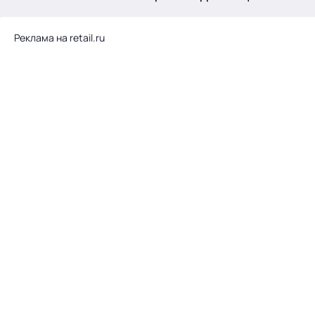
.
Реклама на retail.ru
Тема месяца: Автоматизация на 1С
Войти
картина дня
темы
новости
материалы
видео
события