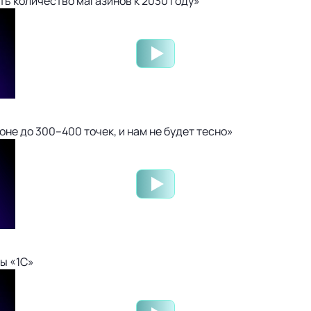
ть количество магазинов к 2030 году»
не до 300–400 точек, и нам не будет тесно»
ы «1С»