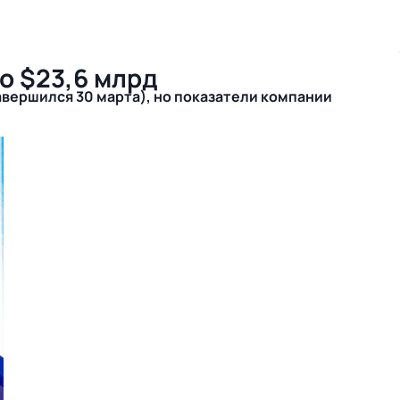
о $23,6 млрд
авершился 30 марта), но показатели компании