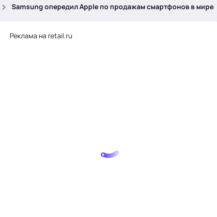
.
Samsung опередил Apple по продажам смартфонов в мире
Реклама на retail.ru
Тема месяца: Автоматизация на 1С
Войти
картина дня
темы
новости
материалы
видео
события