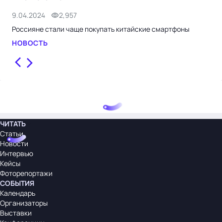
9.04.2024
2,957
8.0
Россияне стали чаще покупать китайские смартфоны
Оте
пар
НОВОСТЬ
НО
ЧИТАТЬ
Статьи
Новости
Интервью
Кейсы
Фоторепортажи
СОБЫТИЯ
Календарь
Организаторы
Выставки