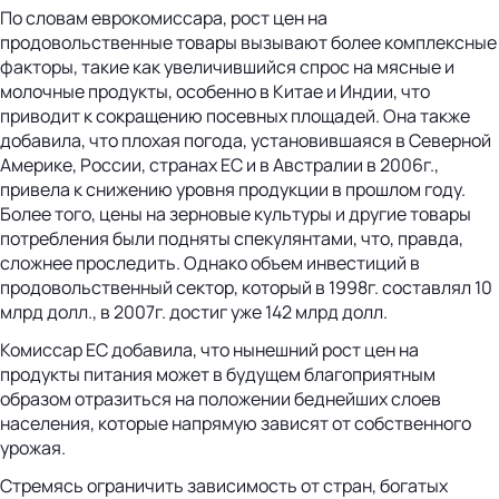
По словам еврокомиссара, рост цен на
продовольственные товары вызывают более комплексные
факторы, такие как увеличившийся спрос на мясные и
молочные продукты, особенно в Китае и Индии, что
приводит к сокращению посевных площадей. Она также
добавила, что плохая погода, установившаяся в Северной
Америке, России, странах ЕС и в Австралии в 2006г.,
привела к снижению уровня продукции в прошлом году.
Более того, цены на зерновые культуры и другие товары
потребления были подняты спекулянтами, что, правда,
сложнее проследить. Однако объем инвестиций в
продовольственный сектор, который в 1998г. составлял 10
млрд долл., в 2007г. достиг уже 142 млрд долл.
Комиссар ЕС добавила, что нынешний рост цен на
продукты питания может в будущем благоприятным
образом отразиться на положении беднейших слоев
населения, которые напрямую зависят от собственного
урожая.
Стремясь ограничить зависимость от стран, богатых