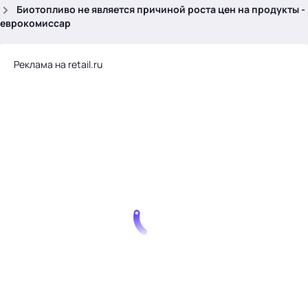
.
Биотопливо не является причиной роста цен на продукты -
еврокомиссар
Реклама на retail.ru
Тема месяца: Автоматизация на 1С
Войти
картина дня
темы
новости
материалы
видео
события