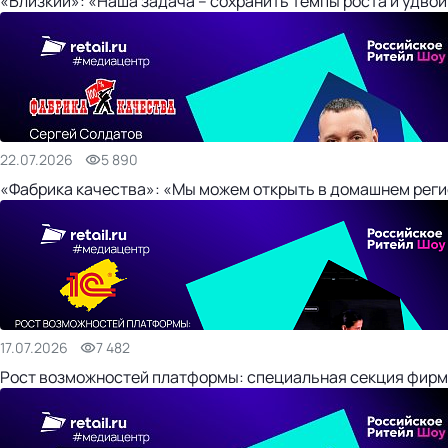
«Близкий»: «Наша задача – сохранить темпы роста и удвои
22.07.2026
5 890
«Фабрика качества»: «Мы можем открыть в домашнем регио
17.07.2026
7 482
Рост возможностей платформы: специальная секция фирм