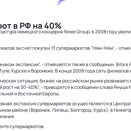
рот в РФ на 40%
руктура немецкого концерна Rewe Group, в 2008 году увели
иалов за счет покупки 13 супермаркетов "Ням-Ням", - отме
наком экспансии", - отмечается также в сообщении. Billa 
уле, Курске и Воронеже. В конце 2008 года сеть филиалов 
ческая ситуация, бизнес на российском рынке развивается
 рост на 30-40%", - приводятся в сообщении слова Януша К
альной и Восточной Европы.
вная экспансия супермаркетов осуществляется в Централь
ном районе (Воронеж, Липецк, Белгород, Курск), в Нижего
мпания.
менте супермаркетов.