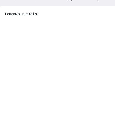
.
Реклама на retail.ru
Тема месяца: Автоматизация на 1С
Войти
картина дня
темы
новости
материалы
видео
события