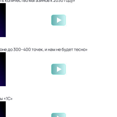
ть количество магазинов к 2030 году»
не до 300–400 точек, и нам не будет тесно»
ы «1С»