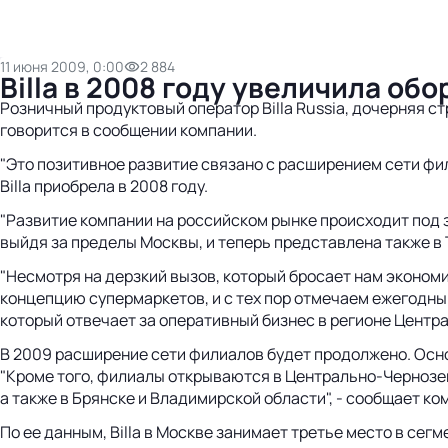
11 июня 2009, 0:00
2 884
Billa в 2008 году увеличила обо
Розничный продуктовый оператор Billa Russia, дочерняя ст
говорится в сообщении компании.
"Это позитивное развитие связано с расширением сети фил
Billa приобрела в 2008 году.
"Развитие компании на российском рынке происходит под з
выйдя за пределы Москвы, и теперь представлена также в Т
"Несмотря на дерзкий вызов, который бросает нам экономи
концепцию супермаркетов, и с тех пор отмечаем ежегодный
который отвечает за оперативный бизнес в регионе Центр
В 2009 расширение сети филиалов будет продолжено. Осно
"Кроме того, филиалы открываются в Центрально-Чернозем
а также в Брянске и Владимирской области", - сообщает ко
По ее данным, Billa в Москве занимает третье место в сег