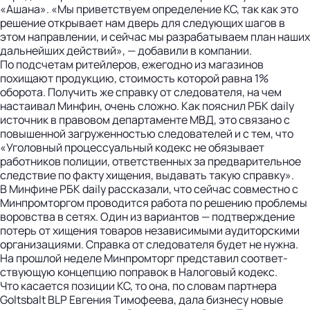
«Ашана». «Мы приветствуем определение КС, так как это
решение открывает нам дверь для следующих шагов в
этом направлении, и сейчас мы разрабатываем план наших
дальнейших действий», — добавили в компании.
По подсчетам ритейлеров, ежегодно из магазинов
похищают продукцию, стоимость которой равна 1%
оборота. Получить же справку от следователя, на чем
настаивал Минфин, очень сложно. Как пояснил РБК daily
источник в правовом департаменте МВД, это связано с
повышенной загруженностью следователей и с тем, что
«Уголовный процессуальный кодекс не обязывает
работников полиции, ответственных за предварительное
следствие по факту хищения, выдавать такую справку».
В Минфине РБК daily рассказали, что сейчас совместно с
Мин­промторгом проводится работа по решению проблемы
воров­ства в сетях. Один из вариантов — подтверждение
потерь от хищения товаров независимыми аудиторскими
организациями. Справка от следователя будет не нужна.
На прошлой неделе Минпромторг представил соответ­
ствующую концепцию поправок в Налоговый кодекс.
Что касается позиции КС, то она, по словам партнера
Goltsbalt BLP Евгения Тимофеева, дала бизнесу новые