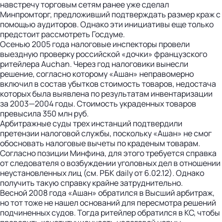
навстречу торговым сетям ранее уже сделал
Минпромторг, предложивший подтверждать размер краж с
помощью аудиторов. Однако эти инициативы еще только
предстоит рассмотреть Госдуме.
Осенью 2005 года налоговые инспекторы провели
выездную проверку российской «дочки» французского
ритейлера Auchan. Через год налоговики вынесли
решение, согласно которому «Ашан» неправомерно
включил в состав убытков стоимость товаров, недостача
которых была выявлена по результатам инвентаризации
за 2003—2004 годы. Стоимость украденных товаров
превысила 350 млн руб.
Арбитражные суды трех инстанций подтвердили
претензии налоговой службы, по­скольку «Ашан» не смог
обосновать налоговые вычеты по краденым товарам.
Согласно позиции Минфина, для этого требуется справка
от следователя о возбуждении уголовных дел в отношении
неустановленных лиц (см. РБК daily от 6.02.12). Однако
получить такую справку крайне затруднительно.
Весной 2008 года «Ашан» обратился в Высший арбитраж,
но тот тоже не нашел оснований для пересмотра решений
подчиненных судов. Тогда ритейлер обратился в КС, чтобы