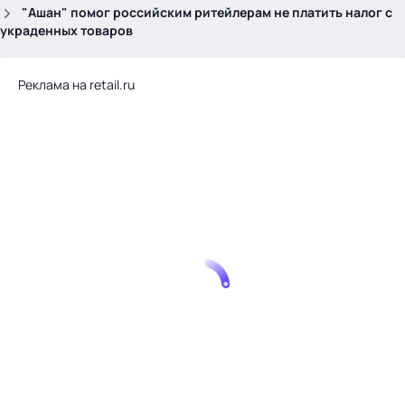
.
"Ашан" помог российским ритейлерам не платить налог с
украденных товаров
Реклама на retail.ru
Тема месяца: Автоматизация на 1С
Войти
картина дня
темы
новости
материалы
видео
события