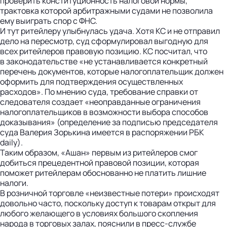
проверить конституционность налоговой нормы,
трактовка которой арбитражными судами не позволила
ему выиграть спор с ФНС.
И тут ритейлеру улыбнулась удача. Хотя КС и не отправил
дело на пересмотр, суд сформулировал выгодную для
всех ритейлеров правовую позицию. КС посчитал, что
в законодательстве «не устанавливается конкретный
перечень документов, которые налогоплательщик должен
оформить для подтверждения осуществленных
расходов». По мнению суда, требование справки от
следователя создает «неоправданные ограничения
налогоплательщиков в возможности выбора способов
доказывания» (определение за подписью председателя
суда Валерия Зорькина имеется в распоряжении РБК
daily).
Таким образом, «Ашан» первым из ритейлеров смог
добиться прецедентной правовой позиции, которая
поможет ритейлерам обосно­ванно не платить лишние
налоги.
В розничной торговле «неизвестные потери» происходят
довольно часто, поскольку доступ к товарам открыт для
любого желающего в условиях большого скопления
народа в торговых залах, пояснили в пресс-службе