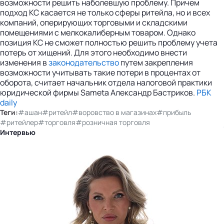
возможности решить наболевшую проблему. Причем
подход КС касается не только сферы ритейла, но и всех
компаний, оперирующих торговыми и складскими
помещениями с мелкокалиберным товаром. Однако
позиция КС не сможет полностью решить проблему учета
потерь от хищений. Для этого необходимо внести
изменения в
законодательство
путем закрепления
возможности учитывать такие потери в процентах от
оборота, считает начальник отдела налоговой практики
юридической фирмы Sameta Александр Бастриков.
РБК
daily
Теги:
#ашан
#ритейл
#воровство в магазинах
#прибыль
#ритейлер
#торговля
#розничная торговля
Интервью