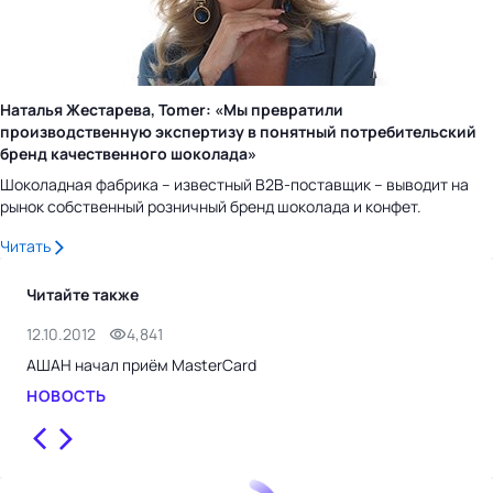
Наталья Жестарева, Tomer: «Мы превратили
производственную экспертизу в понятный потребительский
бренд качественного шоколада»
Шоколадная фабрика – известный B2B-поставщик – выводит на
рынок собственный розничный бренд шоколада и конфет.
Читать
Читайте также
12.10.2012
4,841
12.
АШАН начал приём MasterСard
СПб
НОВОСТЬ
НО