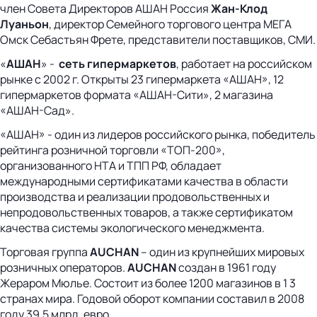
член Совета Директоров АШАН Россия
Жан-Клод
Луаньон
, директор Семейного торгового центра МЕГА
Омск Себастьян Фрете, представители поставщиков, СМИ.
«
АШАН
» -
сеть гипермаркетов
, работает на российском
рынке с 2002 г. Открыты 23 гипермаркета «АШАН», 12
гипермаркетов формата «АШАН-Сити», 2 магазина
«АШАН-Сад».
«АШАН» - один из лидеров российского рынка, победитель
рейтинга розничной торговли «ТОП-200»,
организованного НТА и ТПП РФ, обладает
международными сертификатами качества в области
производства и реализации продовольственных и
непродовольственных товаров, а также сертификатом
качества системы экологического менеджмента.
Торговая группа
AUCHAN
– один из крупнейших мировых
розничных операторов.
AUCHAN
создан в 1961 году
Жераром Мюлье. Состоит из более 1200 магазинов в 1 3
странах мира. Годовой оборот компании составил в 2008
году 39,5 млрд. евро.