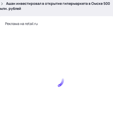
.
Ашан инвестировал в открытие гипермаркета в Омске 500
млн. рублей
Реклама на retail.ru
Тема месяца: Автоматизация на 1С
Войти
картина дня
темы
новости
материалы
видео
события