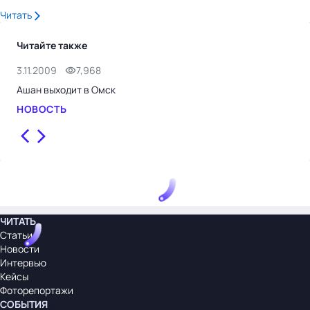
Читать
Читайте также
3.11.2009
7,968
14.
Ашан выходит в Омск
АША
НОВОСТЬ
НО
ЧИТАТЬ
Статьи
Новости
Интервью
Кейсы
Фоторепортажи
СОБЫТИЯ