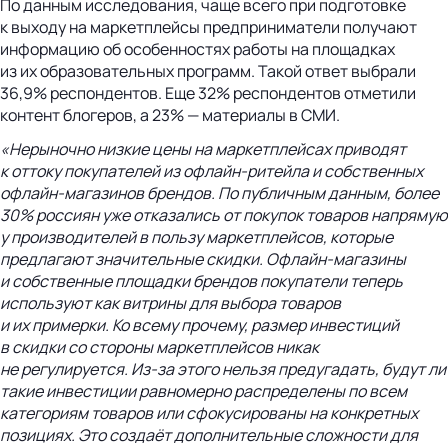
По данным исследования, чаще всего при подготовке
к выходу на маркетплейсы предприниматели получают
информацию об особенностях работы на площадках
из их образовательных программ. Такой ответ выбрали
36,9% респондентов. Еще 32% респондентов отметили
контент блогеров, а 23% — материалы в СМИ.
«Нерыночно низкие цены на маркетплейсах приводят
к оттоку покупателей из
офлайн-ритейла
и собственных
офлайн-магазинов
брендов. По публичным данным, более
30% россиян уже отказались от покупок товаров напрямую
у производителей в пользу маркетплейсов, которые
предлагают значительные скидки.
Офлайн-магазины
и собственные площадки брендов покупатели теперь
используют как витрины для выбора товаров
и их примерки.
Ко всему прочему, размер инвестиций
в скидки со стороны маркетплейсов никак
не регулируется.
Из-за
этого нельзя предугадать, будут ли
такие инвестиции равномерно распределены по всем
категориям товаров или сфокусированы на конкретных
позициях. Это создаёт дополнительные сложности для