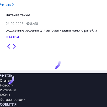
Читать
Читайте также
24.02.2025
8,418
14.
Бюджетные решения для автоматизации малого ритейла
Ozo
ски
СТАТЬЯ
НО
ЧИТАТЬ
Статьи
Новости
Интервью
Кейсы
Фоторепортажи
СОБЫТИЯ