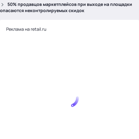
.
50% продавцов маркетплейсов при выходе на площадки
опасаются неконтролируемых скидок
Реклама на retail.ru
Тема месяца: Автоматизация на 1С
Войти
картина дня
темы
новости
материалы
видео
события