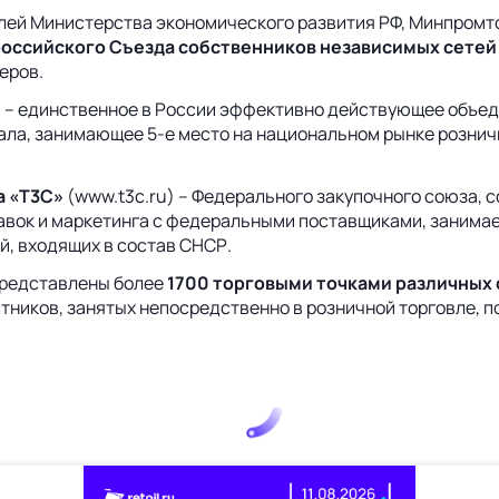
лей Министерства экономического развития РФ, Минпромто
российского Съезда собственников независимых сетей
еров.
)
– единственное в России эффективно действующее объеди
ла, занимающее 5-е место на национальном рынке рознично
а «Т3С»
(www.t3c.ru) – Федерального закупочного союза, 
авок и маркетинга с федеральными поставщиками, занима
й, входящих в состав СНСР.
редставлены более
1700 торговыми точками различных 
ников, занятых непосредственно в розничной торговле, по