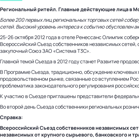
Региональный ритейл. Главные действующие лица в М
Более 200 первых лиц региональных торговых сетей собер
сетей. Высокий уровень интереса к событию обусловлен 
25-26 октября 2012 года в отеле Ренессанс Олимпик собер
Всероссийский Съезд собственников независимых сетей,
закупочный Союз ЗАО «Система Т3С».
Главной темой Съезда в 2012 году станет Развитие продо
В Программе Съезда, традиционно, обсуждение ключевых 
продовольственном рынке, связанные со вступлением Рос
проблематика законодательного регулирования российско
К участию в Съезде приглашены представители федеральн
Во второй день Съезда собственники региональных розничн
Справка:
Всероссийский Съезд собственников независимых се
независимых от крупного сырьевого, банковского и т