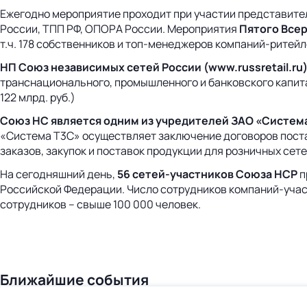
Ежегодно мероприятие проходит при участии представите
России, ТПП РФ, ОПОРА России. Мероприятия
Пятого Все
т.ч. 178 собственников и топ-менеджеров компаний-ритейл
НП Союз независимых сетей России (
www
.
russretail
.
ru
транснационального, промышленного и банковского капита
122 млрд. руб.)
Союз НС является одним из учредителей ЗАО «Систем
«Система Т3С» осуществляет заключение договоров пост
заказов, закупок и поставок продукции для розничных сете
На сегодняшний день,
56 сетей-участников Союза НСР
п
Российской Федерации. Число сотрудников компаний-участ
сотрудников – свыше 100 000 человек.
Ближайшие события