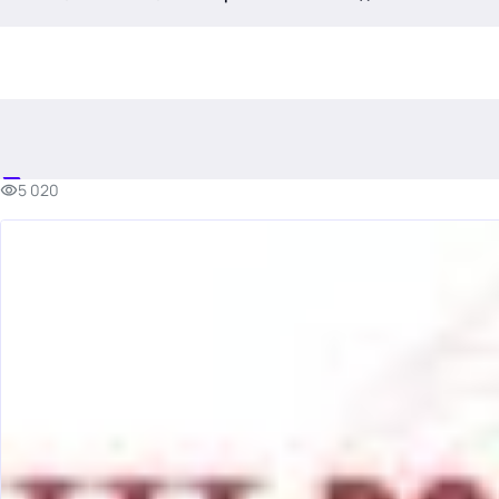
.
5 020
Тема месяца: Автоматизация на 1С
Войти
картина дня
темы
новости
материалы
видео
события