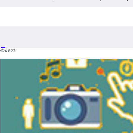
.
4 623
Тема месяца: Автоматизация на 1С
Войти
картина дня
темы
новости
материалы
видео
события