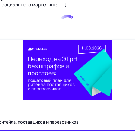
ы социального маркетинга ТЦ.
Переход на ЭТрН без штрафов и простоев: пошаговый план для ритейла, поставщиков и перевозчиков